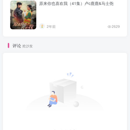
原来你也喜欢我（41集）卢c鹿鹿&马士尧
2年前
2629
评论
抢沙发