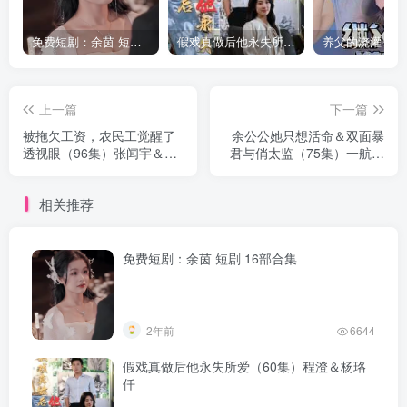
免费短剧：余茵 短剧 16部合集
假戏真做后他永失所爱（60集）程澄＆杨珞仟
上一篇
下一篇
被拖欠工资，农民工觉醒了
余公公她只想活命＆双面暴
透视眼（96集）张闻宇＆林
君与俏太监（75集）一航＆
依燃
刘蓝鸽
相关推荐
免费短剧：余茵 短剧 16部合集
2年前
6644
假戏真做后他永失所爱（60集）程澄＆杨珞
仟