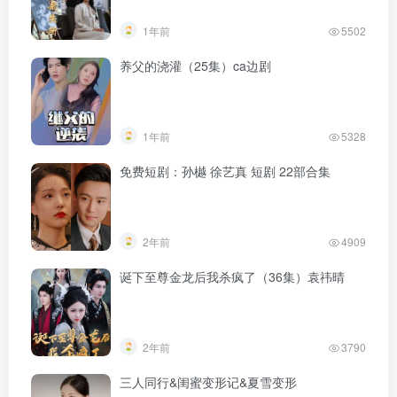
1年前
5502
养父的浇灌（25集）ca边剧
1年前
5328
免费短剧：孙樾 徐艺真 短剧 22部合集
2年前
4909
诞下至尊金龙后我杀疯了（36集）袁祎晴
2年前
3790
三人同行&闺蜜变形记&夏雪变形