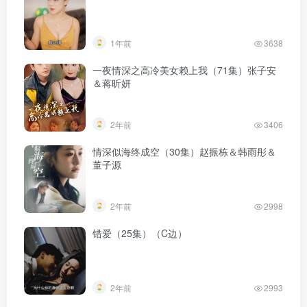
1年前
3638
一夜情深之高冷美女赖上我（71集）张子安
＆蒋昕妍
2年前
3406
情深似海终成空（30集）赵振栋＆韩雨彤＆
董子源
2年前
2998
错爱（25集）（C边）
2年前
2993