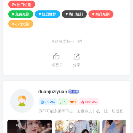
热门短剧
# 免费短剧
# 短剧推荐
# 热门短剧
# 精品短剧
# 小白短剧
喜欢就支持一下吧
点赞
7
分享
duanjuziyuan
2.9W+
1
1
283W+
你不可能永远等下去，去做点儿什么，让一切成真