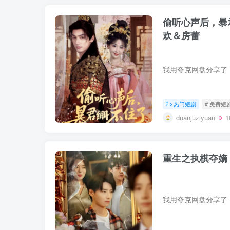
偷听心声后，暴
欢＆房蕾
热门短剧
# 免费短
duanjuziyuan
重生之执棋夺嫡