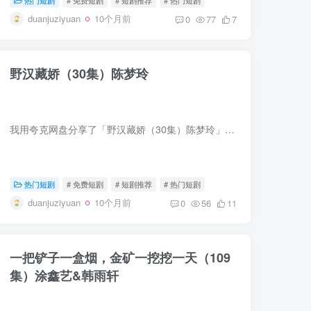
duanjuziyuan
10个月前
0
77
7
野汉藏娇（30集）陈梦玲
我用夸克网盘分享了「野汉藏娇（30集）陈梦玲」，点击链接即可保存。打开「夸克APP」，无需下载在线播放视频，畅享原画5倍速，支持电视投屏。链接：https://pan.quark.cn/s/c735b8800a0c
热门短剧
# 免费短剧
# 短剧推荐
# 热门短剧
duanjuziyuan
10个月前
0
56
11
一把铲子一盒烟，金矿一挖挖一天（109
集）涂鑫艺&韩雨轩