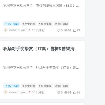
我用夸克网盘分享了「在你的夏夜里闪耀（92集）林昱希＆陈辞」，点击链接即可保存。打开「夸克APP」，无需下载在线播放视频，畅享原画5倍速，支持电视投屏。链接：https://pan.quark.cn/s/6411f...
热门短剧
# 免费短剧
# 短剧推荐
# 热门短剧
duanjuziyuan
10个月前
0
51
15
职场对手变挚友（17集）曹栋&曾渠清
我用夸克网盘分享了「职场对手变挚友（17集）曹栋&曾渠清」，点击链接即可保存。打开「夸克APP」，无需下载在线播放视频，畅享原画5倍速，支持电视投屏。链接：https://pan.quark.cn/s/a67d...
热门短剧
# 免费短剧
# 短剧推荐
# 热门短剧
duanjuziyuan
10个月前
0
63
14