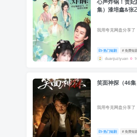
心声炸锅！贵妃
集）漆培鑫&张
热门短剧
# 免费短
duanjuziyuan
笑面神探（46
热门短剧
# 免费短