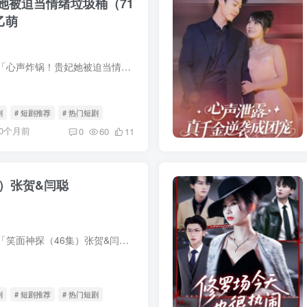
她被迫当情绪垃圾桶（71
乙萌
我用夸克网盘分享了「心声炸锅！贵妃她被迫当情绪垃圾桶（71集）漆培鑫&张乙萌」，点击链接即可保存。打开「夸克APP」，无需下载在线播放视频，畅享原画5倍速，支持电视投屏。链接：https:/...
剧
# 短剧推荐
# 热门短剧
10个月前
0
60
11
集）张贺&闫聪
我用夸克网盘分享了「笑面神探（46集）张贺&闫聪」，点击链接即可保存。打开「夸克APP」，无需下载在线播放视频，畅享原画5倍速，支持电视投屏。链接：https://pan.quark.cn/s/825c2f3f4965
剧
# 短剧推荐
# 热门短剧