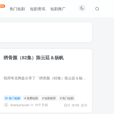
NEW
热门短剧
短剧资讯
短剧推广
绣骨颜（82集）陈云廷＆杨帆
我用夸克网盘分享了「绣骨颜（82集）陈云廷＆杨帆」，点击链接即可保存。打开「夸克APP」，无需下载在线播放视频，畅享原画5倍速，支持电视投屏。链接：https://pan.quark.cn/s/830229194a1b
热门短剧
# 免费短剧
# 短剧推荐
# 热门短剧
duanjuziyuan
10个月前
0
50
9