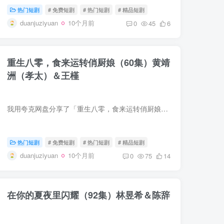
热门短剧
# 免费短剧
# 热门短剧
# 精品短剧
duanjuziyuan
10个月前
0
45
6
重生八零，食来运转俏厨娘（60集）黄靖
洲（孝太）＆王槿
我用夸克网盘分享了「重生八零，食来运转俏厨娘（60集）黄靖洲（孝太）＆王槿」，点击链接即可保存。打开「夸克APP」，无需下载在线播放视频，畅享原画5倍速，支持电视投屏。链接：https://pan....
热门短剧
# 免费短剧
# 热门短剧
# 精品短剧
duanjuziyuan
10个月前
0
75
14
在你的夏夜里闪耀（92集）林昱希＆陈辞