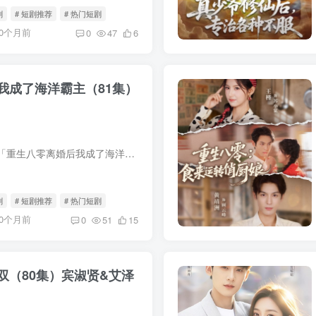
剧
# 短剧推荐
# 热门短剧
10个月前
0
47
6
我成了海洋霸主（81集）
我用夸克网盘分享了「重生八零离婚后我成了海洋霸主（81集）吴明宇&付予」，点击链接即可保存。打开「夸克APP」，无需下载在线播放视频，畅享原画5倍速，支持电视投屏。链接：https://pan.q...
剧
# 短剧推荐
# 热门短剧
10个月前
0
51
15
双（80集）宾淑贤&艾泽