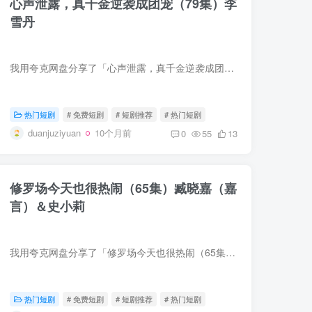
心声泄露，真千金逆袭成团宠（79集）李
雪丹
我用夸克网盘分享了「心声泄露，真千金逆袭成团宠（79集）李雪丹」，点击链接即可保存。打开「夸克APP」，无需下载在线播放视频，畅享原画5倍速，支持电视投屏。链接：https://pan.quark.cn/s/e...
热门短剧
# 免费短剧
# 短剧推荐
# 热门短剧
duanjuziyuan
10个月前
0
55
13
修罗场今天也很热闹（65集）臧晓嘉（嘉
言）＆史小莉
我用夸克网盘分享了「修罗场今天也很热闹（65集）臧晓嘉（嘉言）＆史小莉」，点击链接即可保存。打开「夸克APP」，无需下载在线播放视频，畅享原画5倍速，支持电视投屏。链接：https://pan.quar...
热门短剧
# 免费短剧
# 短剧推荐
# 热门短剧