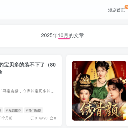
短剧首页
2025年10月的文章
的宝贝多的装不下了（80
希
我用夸克网盘分享了「寻宝奇缘，仓库的宝贝多的装不下了（80集）周航&解颜希」，点击链接即可保存。打开「夸克APP」，无需下载在线播放视频，畅享原画5倍速，支持电视投屏。链接：https://p...
剧
# 短剧推荐
# 热门短剧
10个月前
0
93
8