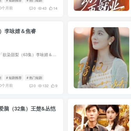
10个月前
0
43
14
集）李咏婧＆焦睿
我用夸克网盘分享了「欲染甜梨（63集）李咏婧＆焦睿」，点击链接即可保存。打开「夸克APP」，无需下载在线播放视频，畅享原画5倍速，支持电视投屏。链接：https://pan.quark.cn/s/44a7edd66a37
剧
# 短剧推荐
# 热门短剧
10个月前
0
132
9
爱脑（32集）王楚&丛恺