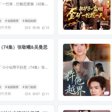
我用夸克网盘分享了「一巴掌，打醒恋爱脑（32集）王楚&丛恺凡」，点击链接即可保存。打开「夸克APP」，无需下载在线播放视频，畅享原画5倍速，支持电视投屏。链接：https://pan.quark.cn/s/...
剧
# 短剧推荐
# 精品短剧
10个月前
0
39
13
（74集）张敬曦&吴曼思
我用夸克网盘分享了「小小仙尊不好惹（74集）张敬曦&吴曼思」，点击链接即可保存。打开「夸克APP」，无需下载在线播放视频，畅享原画5倍速，支持电视投屏。链接：https://pan.quark.cn/s/4c...
剧
# 短剧推荐
# 热门短剧
10个月前
0
67
11