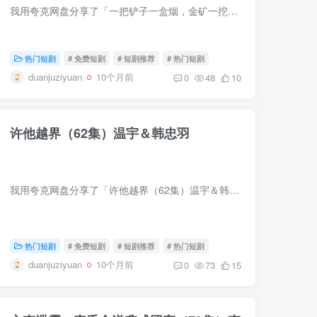
我用夸克网盘分享了「一把铲子一盒烟，金矿一挖挖一天（109集）涂鑫艺&韩雨轩」，点击链接即可保存。打开「夸克APP」，无需下载在线播放视频，畅享原画5倍速，支持电视投屏。链接：https://...
热门短剧
# 免费短剧
# 短剧推荐
# 热门短剧
duanjuziyuan
10个月前
0
48
10
许他越界（62集）温宇＆韩忠羽
我用夸克网盘分享了「许他越界（62集）温宇＆韩忠羽」，点击链接即可保存。打开「夸克APP」，无需下载在线播放视频，畅享原画5倍速，支持电视投屏。链接：https://pan.quark.cn/s/2c2495379297
热门短剧
# 免费短剧
# 短剧推荐
# 热门短剧
duanjuziyuan
10个月前
0
73
15