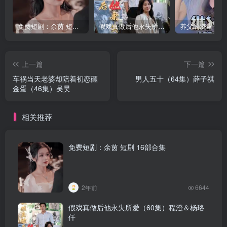
免费短剧：余茵 短剧 16部合集
假戏真做后他永失所爱（60集）程澄＆杨珞仟
上一篇
下一篇
车祸当天老婆却陪着初恋砸
男人五十（64集）薛子祺
金蛋（46集）吴昊
相关推荐
免费短剧：余茵 短剧 16部合集
2年前
6644
假戏真做后他永失所爱（60集）程澄＆杨珞
仟