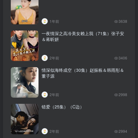
1年前
3638
一夜情深之高冷美女赖上我（71集）张子安
＆蒋昕妍
2年前
3406
情深似海终成空（30集）赵振栋＆韩雨彤＆
董子源
2年前
2998
错爱（25集）（C边）
2年前
2994