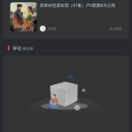
原来你也喜欢我（41集）卢c鹿鹿&马士尧
2年前
2629
评论
抢沙发