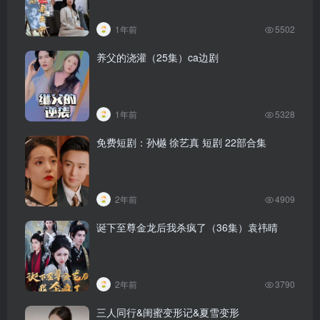
1年前
5502
养父的浇灌（25集）ca边剧
1年前
5328
免费短剧：孙樾 徐艺真 短剧 22部合集
2年前
4909
诞下至尊金龙后我杀疯了（36集）袁祎晴
2年前
3790
三人同行&闺蜜变形记&夏雪变形