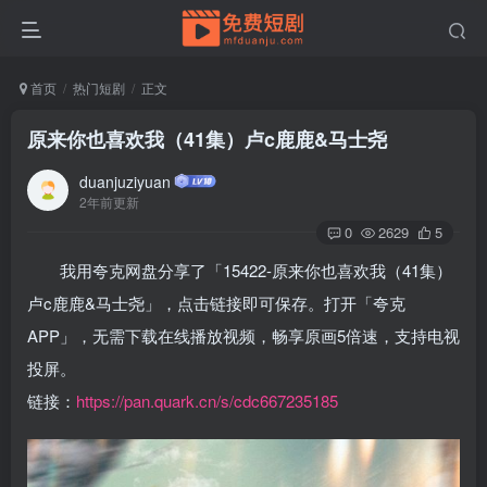
首页
热门短剧
正文
原来你也喜欢我（41集）卢c鹿鹿&马士尧
duanjuziyuan
2年前更新
0
2629
5
我用夸克网盘分享了「15422-原来你也喜欢我（41集）
卢c鹿鹿&马士尧」，点击链接即可保存。打开「夸克
APP」，无需下载在线播放视频，畅享原画5倍速，支持电视
投屏。
链接：
https://pan.quark.cn/s/cdc667235185