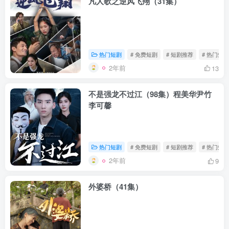
凡人歌之逆风飞翔（31集）
热门短剧
# 免费短剧
# 短剧推荐
# 热门短剧
2年前
13
不是强龙不过江（98集）程美华尹竹
李可馨
热门短剧
# 免费短剧
# 短剧推荐
# 热门短剧
2年前
9
外婆桥（41集）