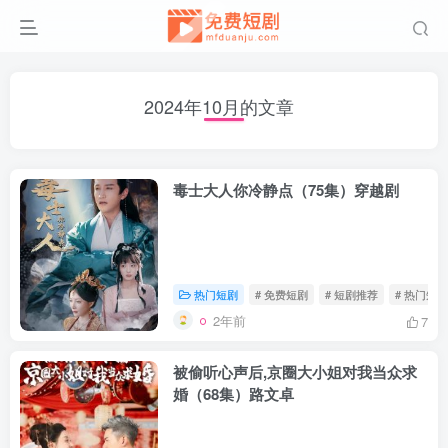
2024年10月的文章
毒士大人你冷静点（75集）穿越剧
热门短剧
# 免费短剧
# 短剧推荐
# 热门短剧
2年前
7
被偷听心声后,京圈大小姐对我当众求
婚（68集）路文卓