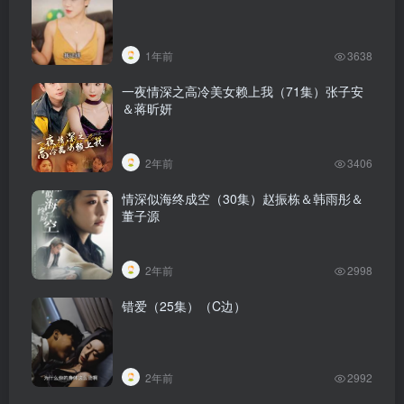
1年前
3638
一夜情深之高冷美女赖上我（71集）张子安
＆蒋昕妍
2年前
3406
情深似海终成空（30集）赵振栋＆韩雨彤＆
董子源
2年前
2998
错爱（25集）（C边）
2年前
2992