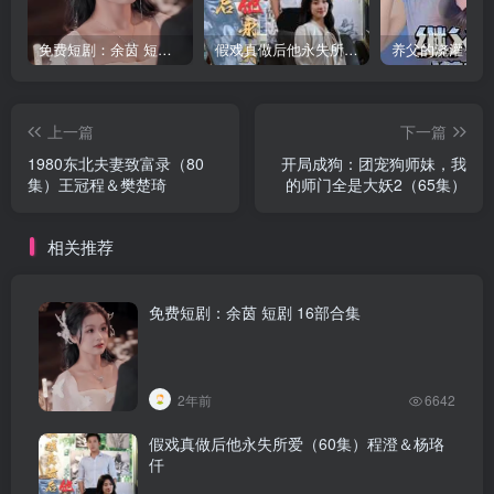
免费短剧：余茵 短剧 16部合集
假戏真做后他永失所爱（60集）程澄＆杨珞仟
上一篇
下一篇
1980东北夫妻致富录（80
开局成狗：团宠狗师妹，我
集）王冠程＆樊楚琦
的师门全是大妖2（65集）
相关推荐
免费短剧：余茵 短剧 16部合集
2年前
6642
假戏真做后他永失所爱（60集）程澄＆杨珞
仟