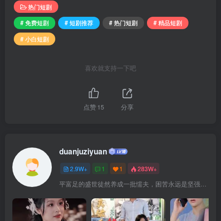
热门短剧
# 免费短剧
# 短剧推荐
# 热门短剧
# 精品短剧
# 小白短剧
喜欢就支持一下吧
点赞
15
分享
duanjuziyuan
2.9W+
1
1
283W+
平富足的盛世徒然养成一批懦夫，困苦永远是坚强之母