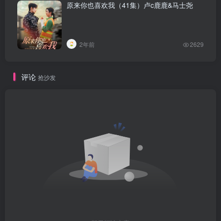
原来你也喜欢我（41集）卢c鹿鹿&马士尧
2年前
2629
评论
抢沙发