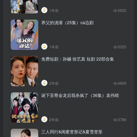
1年前
5502
养父的浇灌（25集）ca边剧
1年前
5325
免费短剧：孙樾 徐艺真 短剧 22部合集
2年前
4909
诞下至尊金龙后我杀疯了（36集）袁祎晴
2年前
3789
三人同行&闺蜜变形记&夏雪变形