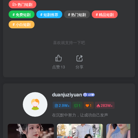
热门短剧
# 免费短剧
# 短剧推荐
# 热门短剧
# 精品短剧
# 小白短剧
喜欢就支持一下吧
点赞
13
分享
duanjuziyuan
2.9W+
1
1
283W+
在沉默中努力，让成功自己发声