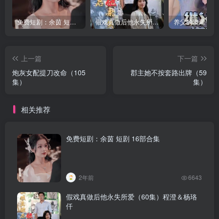
免费短剧：余茵 短剧 16部合集
假戏真做后他永失所爱（60集）程澄＆杨珞仟
上一篇
下一篇
炮灰女配提刀改命（105
郡主她不按套路出牌（59
集）
集）
相关推荐
免费短剧：余茵 短剧 16部合集
2年前
6643
假戏真做后他永失所爱（60集）程澄＆杨珞
仟