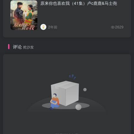
原来你也喜欢我（41集）卢c鹿鹿&马士尧
2年前
2629
评论
抢沙发