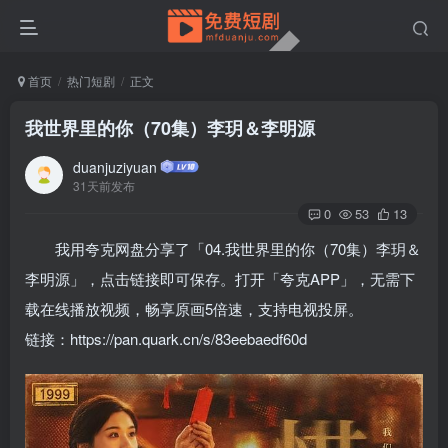
首页
热门短剧
正文
我世界里的你（70集）李玥＆李明源
duanjuziyuan
31天前发布
0
53
13
我用夸克网盘分享了「04.我世界里的你（70集）李玥＆
李明源」，点击链接即可保存。打开「夸克APP」，无需下
载在线播放视频，畅享原画5倍速，支持电视投屏。
链接：https://pan.quark.cn/s/83eebaedf60d