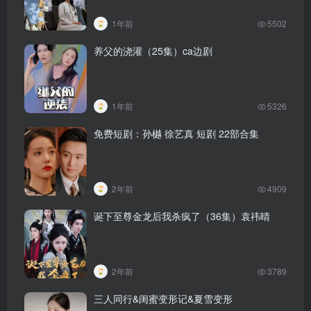
1年前
5502
养父的浇灌（25集）ca边剧
1年前
5326
免费短剧：孙樾 徐艺真 短剧 22部合集
2年前
4909
诞下至尊金龙后我杀疯了（36集）袁祎晴
2年前
3789
三人同行&闺蜜变形记&夏雪变形