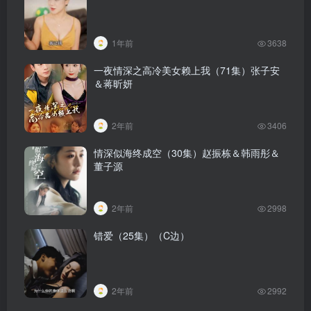
1年前
3638
一夜情深之高冷美女赖上我（71集）张子安
＆蒋昕妍
2年前
3406
情深似海终成空（30集）赵振栋＆韩雨彤＆
董子源
2年前
2998
错爱（25集）（C边）
2年前
2992