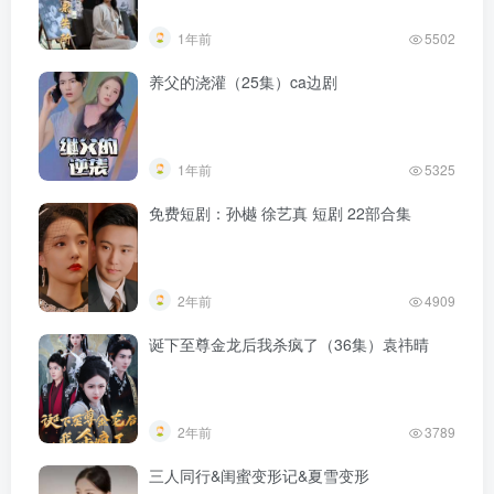
1年前
5502
养父的浇灌（25集）ca边剧
1年前
5325
免费短剧：孙樾 徐艺真 短剧 22部合集
2年前
4909
诞下至尊金龙后我杀疯了（36集）袁祎晴
2年前
3789
三人同行&闺蜜变形记&夏雪变形