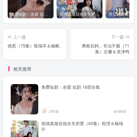
免费短剧：余茵 短剧 16部合集
假戏真做后他永失所爱（60集）程澄＆杨珞仟
上一篇
下一篇
错惹（75集）陈瑞丰＆杨帆
勇敢后妈，专治不服（71
集）左馨＆龙泽鸣
相关推荐
免费短剧：余茵 短剧 16部合集
2年前
6643
假戏真做后他永失所爱（60集）程澄＆杨珞
仟