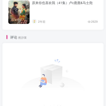
原来你也喜欢我（41集）卢c鹿鹿&马士尧
2年前
2629
评论
抢沙发