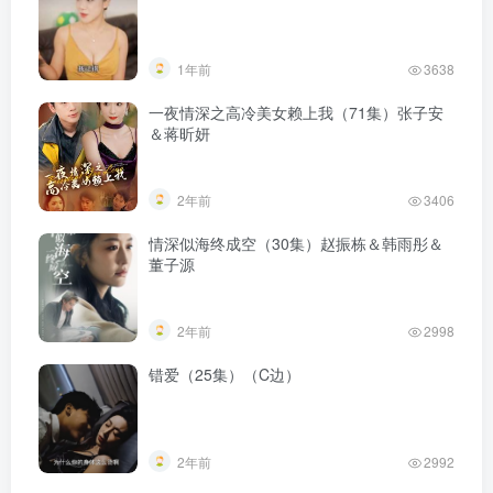
1年前
3638
一夜情深之高冷美女赖上我（71集）张子安
＆蒋昕妍
2年前
3406
情深似海终成空（30集）赵振栋＆韩雨彤＆
董子源
2年前
2998
错爱（25集）（C边）
2年前
2992