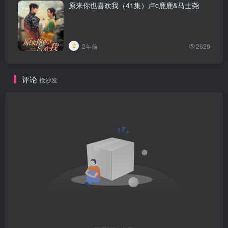
原来你也喜欢我（41集）卢c鹿鹿&马士尧
2年前
2629
评论
抢沙发