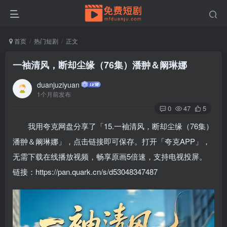
首页
热门短剧
正文
一袖清风，断却尘缘（76集）潘翀＆阚琳娜
duanjuziyuan
1个月前发布
0
47
5
我用夸克网盘分享了「15.一袖清风，断却尘缘（76集）
潘翀＆阚琳娜」，点击链接即可保存。打开「夸克APP」，
无需下载在线播放视频，畅享原画5倍速，支持电视投屏。
链接：https://pan.quark.cn/s/d53048347487