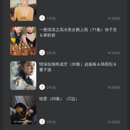
1年前
3638
一夜情深之高冷美女赖上我（71集）张子安
＆蒋昕妍
2年前
3406
情深似海终成空（30集）赵振栋＆韩雨彤＆
董子源
2年前
2998
错爱（25集）（C边）
2年前
2992