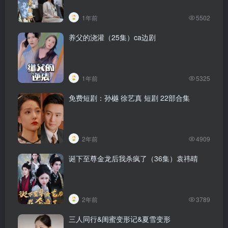
1年前
5502
养父的浇灌（25集）ca边剧
1年前
5325
免费短剧：孙樾 徐艺真 短剧 22部合集
2年前
4909
诞下至尊金龙后我杀疯了（36集）袁祎晴
2年前
3789
三人同行&闺蜜变形记&夏雪变形