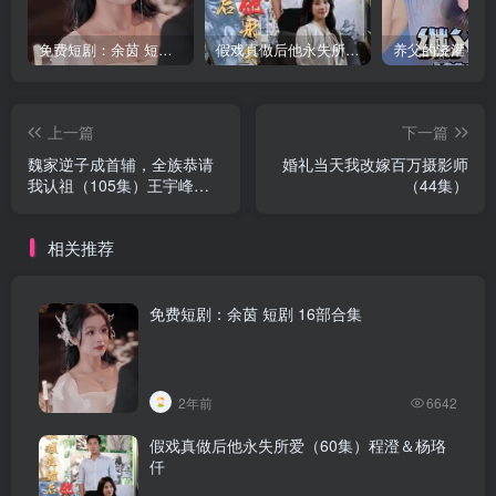
免费短剧：余茵 短剧 16部合集
假戏真做后他永失所爱（60集）程澄＆杨珞仟
上一篇
下一篇
魏家逆子成首辅，全族恭请
婚礼当天我改嫁百万摄影师
我认祖（105集）王宇峰＆
（44集）
苏西
相关推荐
免费短剧：余茵 短剧 16部合集
2年前
6642
假戏真做后他永失所爱（60集）程澄＆杨珞
仟