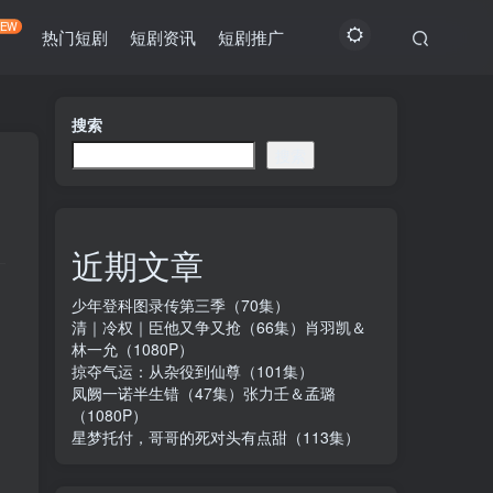
NEW
热门短剧
短剧资讯
短剧推广
搜索
搜索
近期文章
少年登科图录传第三季（70集）
清｜冷权｜臣他又争又抢（66集）肖羽凯＆
林一允（1080P）
掠夺气运：从杂役到仙尊（101集）
凤阙一诺半生错（47集）张力壬＆孟璐
（1080P）
星梦托付，哥哥的死对头有点甜（113集）