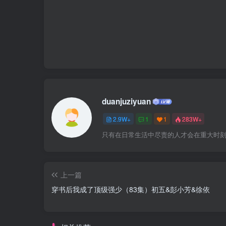
duanjuziyuan
2.9W+
1
1
283W+
只有在日常生活中尽责的人才会在重大时
上一篇
穿书后我成了顶级强少（83集）初五&彭小芳&徐依