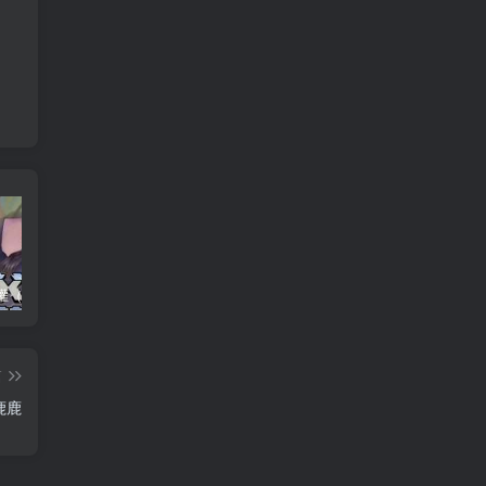
养父的浇灌（25集）ca边剧
免费短剧：孙樾 徐艺真 短剧 22部合集
诞下至尊金龙后我杀疯了（36集）袁祎晴
篇
鹿鹿