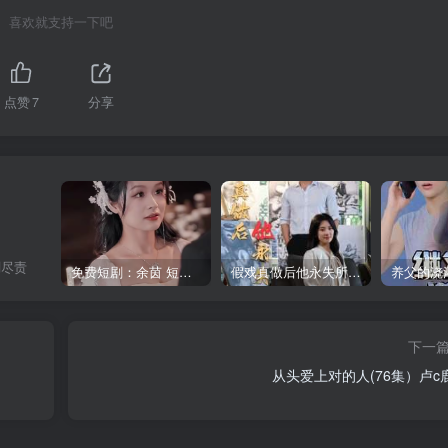
喜欢就支持一下吧
点赞
7
分享
刻尽责
免费短剧：余茵 短剧 16部合集
假戏真做后他永失所爱（60集）程澄＆杨珞仟
下一
从头爱上对的人(76集）卢c