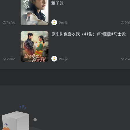
董子源
3406
2年前
29
原来你也喜欢我（41集）卢c鹿鹿&马士尧
2992
2年前
26