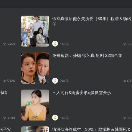
假戏真做后他永失所爱（60集）程澄＆杨珞
仟
6643
1年前
55
免费短剧：孙樾 徐艺真 短剧 22部合集
5326
2年前
49
祎晴
三人同行&闺蜜变形记&夏雪变形
3789
1年前
36
张子安
情深似海终成空（30集）赵振栋＆韩雨彤＆