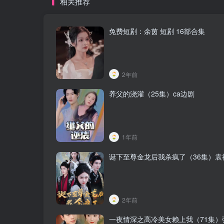
相关推荐
免费短剧：余茵 短剧 16部合集
2年前
养父的浇灌（25集）ca边剧
1年前
诞下至尊金龙后我杀疯了（36集）袁
2年前
一夜情深之高冷美女赖上我（71集）