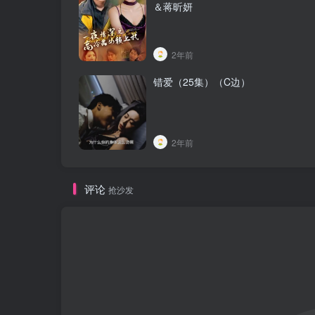
＆蒋昕妍
2年前
错爱（25集）（C边）
2年前
评论
抢沙发