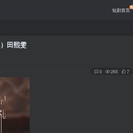
短剧首页
集）田熙雯
0
265
7