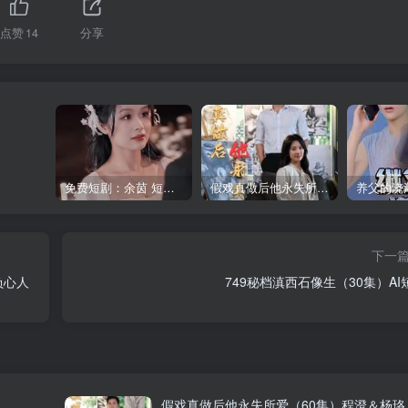
点赞
14
分享
免费短剧：余茵 短剧 16部合集
假戏真做后他永失所爱（60集）程澄＆杨珞仟
下一
负心人
749秘档滇西石像生（30集）AI
假戏真做后他永失所爱（60集）程澄＆杨珞