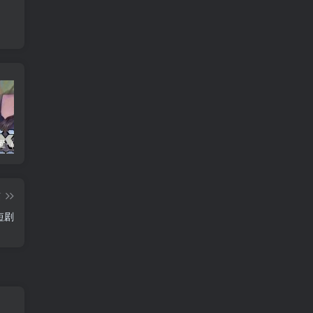
养父的浇灌（25集）ca边剧
免费短剧：孙樾 徐艺真 短剧 22部合集
诞下至尊金龙后我杀疯了（36集）袁祎晴
篇
短剧