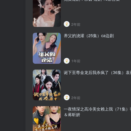
2年前
养父的浇灌（25集）ca边剧
1年前
诞下至尊金龙后我杀疯了（36集）袁
2年前
一夜情深之高冷美女赖上我（71集）
＆蒋昕妍