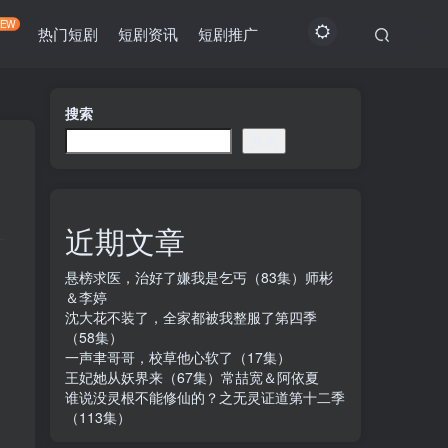
NEW
热门短剧
短剧资讯
短剧推广
搜索
搜索
近期文章
。
悬榜求医，治好了嫌我是乞丐（83集）师彬
＆李婷
沈大花不装了，全家都被我整服了第四季
（58集）
一声聿哥哥，校草他心软了（17集）
王妃她从妖界来（67集）常喆宽＆阿依夏
谁说没灵根不能修仙的？之无灵证道第十二季
（113集）