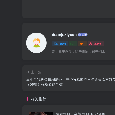
duanjuziyuan
2.9W+
1
1
283W+
爱，起于微笑，浓于亲吻，逝于泪水
上一篇
重生后我改嫁病弱老公，三个竹马悔不当初＆天命不渡
（56集）张磊＆储芊樾
相关推荐
免费短剧：余茵 短剧 16部合集