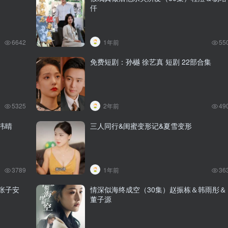
仟
6642
1年前
55
免费短剧：孙樾 徐艺真 短剧 22部合集
5325
2年前
49
祎晴
三人同行&闺蜜变形记&夏雪变形
3789
1年前
36
张子安
情深似海终成空（30集）赵振栋＆韩雨彤＆
董子源