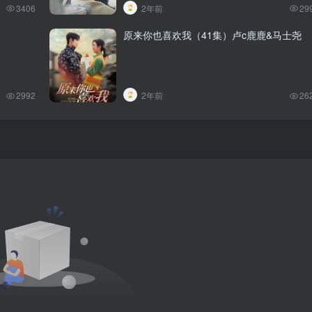
3406
2年前
29
原来你也喜欢我（41集）卢c鹿鹿&马士尧
2992
2年前
26