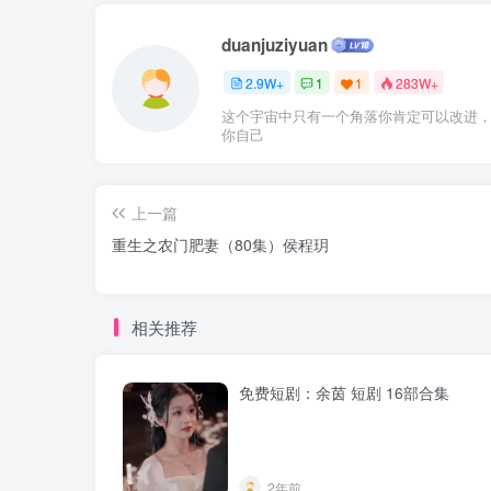
duanjuziyuan
2.9W+
1
1
283W+
这个宇宙中只有一个角落你肯定可以改进
你自己
上一篇
重生之农门肥妻（80集）侯程玥
相关推荐
免费短剧：余茵 短剧 16部合集
2年前