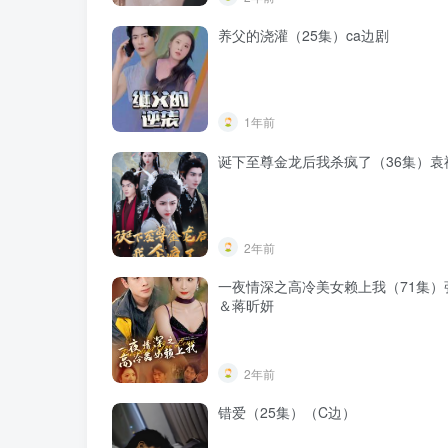
养父的浇灌（25集）ca边剧
1年前
诞下至尊金龙后我杀疯了（36集）袁
2年前
一夜情深之高冷美女赖上我（71集）
＆蒋昕妍
2年前
错爱（25集）（C边）