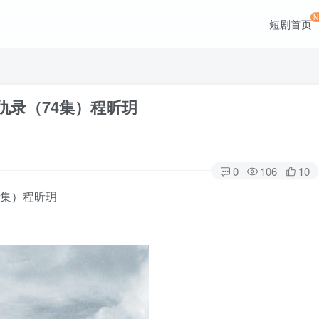
短剧首页
仇录（74集）程昕玥
0
106
10
4集）程昕玥