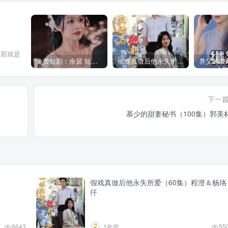
，那就是
免费短剧：余茵 短剧 16部合集
假戏真做后他永失所爱（60集）程澄＆杨珞仟
下一
慕少的甜妻秘书（100集）郭美
假戏真做后他永失所爱（60集）程澄＆杨珞
仟
6643
1年前
55