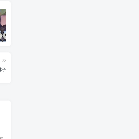
养父的浇灌（25集）ca边剧
免费短剧：孙樾 徐艺真 短剧 22部合集
诞下至尊金龙后我杀疯了（36集）袁祎晴
篇
林子
02