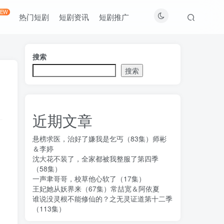
NEW
热门短剧
短剧资讯
短剧推广
搜索
搜索
近期文章
悬榜求医，治好了嫌我是乞丐（83集）师彬
＆李婷
沈大花不装了，全家都被我整服了第四季
（58集）
一声聿哥哥，校草他心软了（17集）
王妃她从妖界来（67集）常喆宽＆阿依夏
谁说没灵根不能修仙的？之无灵证道第十二季
（113集）