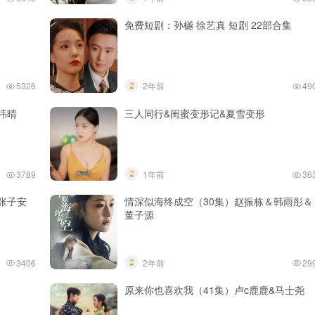
免费短剧：孙樾 徐艺真 短剧 22部合集
5326
2年前
49
祎晴
三人同行&闺蜜变形记&夏雪变形
3789
1年前
36
张子安
情深似海终成空（30集）赵振栋＆韩雨彤＆
董子源
3406
2年前
29
原来你也喜欢我（41集）卢c鹿鹿&马士尧