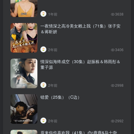
1年前
3638
一夜情深之高冷美女赖上我（71集）张子安
＆蒋昕妍
2年前
3406
情深似海终成空（30集）赵振栋＆韩雨彤＆
董子源
2年前
2998
错爱（25集）（C边）
2年前
2992
原来你也喜欢我（41集）卢c鹿鹿&马士尧