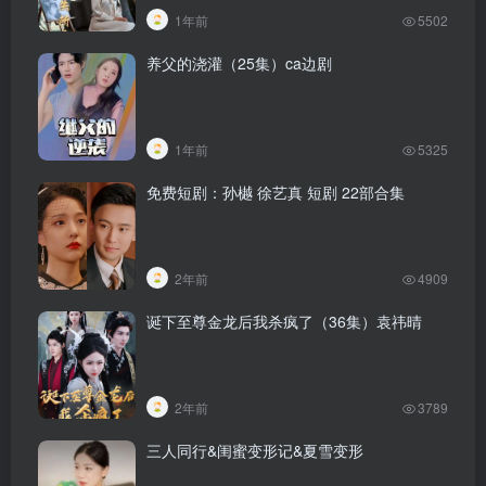
1年前
5502
养父的浇灌（25集）ca边剧
1年前
5325
免费短剧：孙樾 徐艺真 短剧 22部合集
2年前
4909
诞下至尊金龙后我杀疯了（36集）袁祎晴
2年前
3789
三人同行&闺蜜变形记&夏雪变形