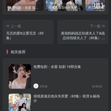
免费短剧：余茵 短剧 16部合集
假戏真做后他永失所爱（60集）程澄＆杨珞仟
上一篇
下一篇
无言的爱&父爱无言（65
真假妈妈战总别虐夫人了&战
集）
总你找错夫人了（80集）张
韫韬&李雪阳
相关推荐
免费短剧：余茵 短剧 16部合集
2年前
6642
假戏真做后他永失所爱（60集）程澄＆杨珞
仟