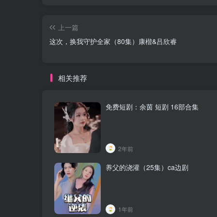
上一篇
这次，换我守护全家（80集）康楷&吕欣睿
相关推荐
免费短剧：余茵 短剧 16部合集
2年前
养父的浇灌（25集）ca边剧
1年前