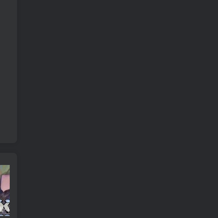
养父的浇灌（25集）ca边剧
免费短剧：孙樾 徐艺真 短剧 22部合集
诞下至尊金龙后我杀疯了（36集）袁祎晴