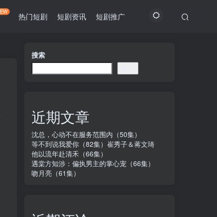
NEW
热门短剧
短剧资讯
短剧推广
搜索
搜索
近期文章
沈总，心动不在服务范围内（50集）
等不到说我爱你（82集）崔秀子＆蒋文琦
他以流年赴清禾（66集）
遇棠方知涉：偏执男主的掌心宠（66集）
吻月亮（61集）