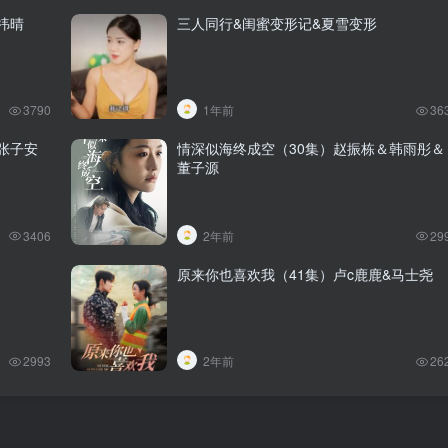
祎晴
三人同行&闺蜜变形记&夏雪变形
3790
1年前
36
张子安
情深似海终成空（30集）赵振栋＆韩雨彤＆
董子源
3406
2年前
29
原来你也喜欢我（41集）卢c鹿鹿&马士尧
2993
2年前
26