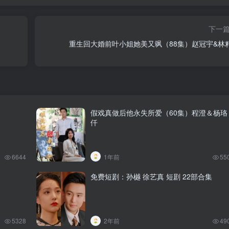
下一
重生回大婚前叶小姐她美又飒（88集）赵冠宇&林
假戏真做后他永失所爱（60集）程澄＆杨珞
仟
6644
1年前
55
免费短剧：孙樾 徐艺真 短剧 22部合集
5328
2年前
49