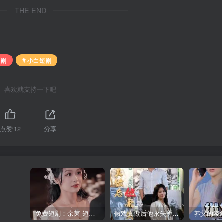
THE END
短剧
# 小白短剧
喜欢就支持一下吧
点赞
12
分享
免费短剧：余茵 短剧 16部合集
假戏真做后他永失所爱（60集）程澄＆杨珞仟