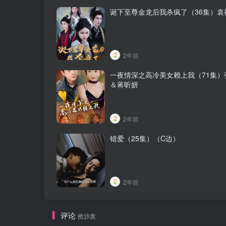
诞下至尊金龙后我杀疯了（36集）袁
2年前
一夜情深之高冷美女赖上我（71集）
＆蒋昕妍
2年前
错爱（25集）（C边）
2年前
评论
抢沙发