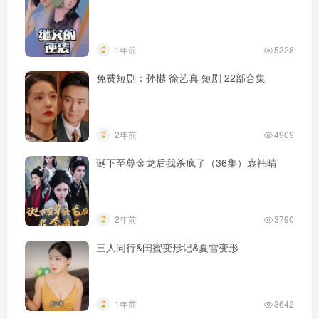
1年前
5328
免费短剧：孙樾 徐艺真 短剧 22部合集
2年前
4909
诞下至尊金龙后我杀疯了（36集）袁祎晴
2年前
3790
三人同行&闺蜜变形记&夏雪变形
1年前
3642