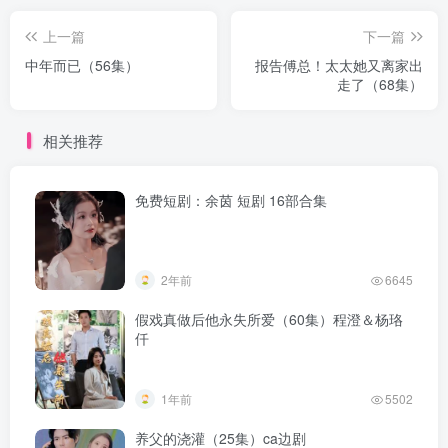
上一篇
下一篇
中年而已（56集）
报告傅总！太太她又离家出
走了（68集）
相关推荐
免费短剧：余茵 短剧 16部合集
2年前
6645
假戏真做后他永失所爱（60集）程澄＆杨珞
仟
1年前
5502
养父的浇灌（25集）ca边剧