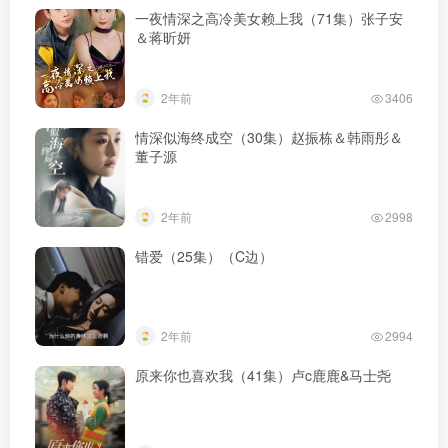
一夜情深之高冷美女赖上我（71集）张子安
＆蒋昕妍
2年前
3406
情深似海终成空（30集）赵振栋＆韩雨彤＆
董子源
2年前
2998
错爱（25集）（C边）
2年前
2994
原来你也喜欢我（41集）卢c鹿鹿&马士尧