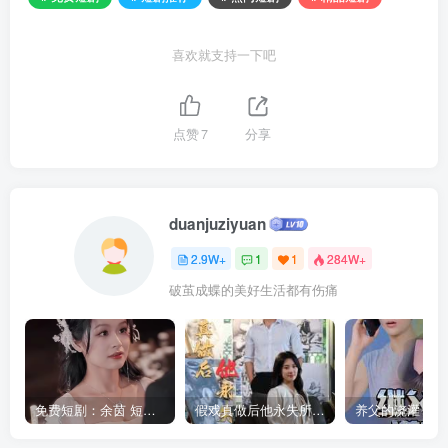
喜欢就支持一下吧
点赞
7
分享
duanjuziyuan
2.9W+
1
1
284W+
破茧成蝶的美好生活都有伤痛
免费短剧：余茵 短剧 16部合集
假戏真做后他永失所爱（60集）程澄＆杨珞仟