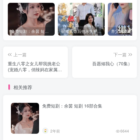
免费短剧：余茵 短剧 16部合集
假戏真做后他永失所爱（60集）程澄＆杨珞仟
上一篇
下一篇
重生八零之女儿帮我挑老公
吾愿倾我心（70集）
(宠婚八零，俏辣妈在家属院
s疯了)（83集）
相关推荐
免费短剧：余茵 短剧 16部合集
2年前
6644