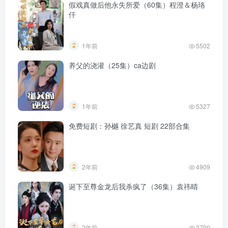
假戏真做后他永失所爱（60集）程澄＆杨珞
仟
1年前
5502
养父的浇灌（25集）ca边剧
1年前
5327
免费短剧：孙樾 徐艺真 短剧 22部合集
2年前
4909
诞下至尊金龙后我杀疯了（36集）袁祎晴
2年前
3790