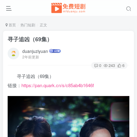
首页
热门短剧
正文
寻子追凶（69集）
duanjuziyuan
2年前更新
0
243
6
寻子追凶（69集）
链接：
https://pan.quark.cn/s/c85ab4b1646f