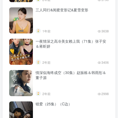
三人同行&闺蜜变形记&夏雪变形
1年前
3638
一夜情深之高冷美女赖上我（71集）张子安
＆蒋昕妍
2年前
3406
情深似海终成空（30集）赵振栋＆韩雨彤＆
董子源
2年前
2998
错爱（25集）（C边）