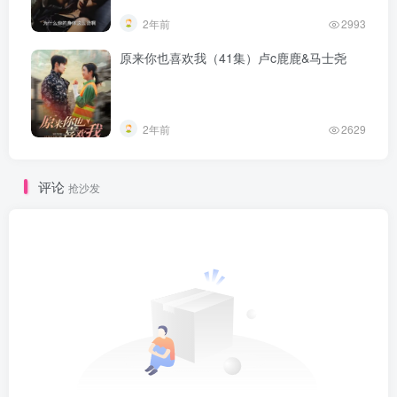
2年前
2993
原来你也喜欢我（41集）卢c鹿鹿&马士尧
2年前
2629
评论
抢沙发