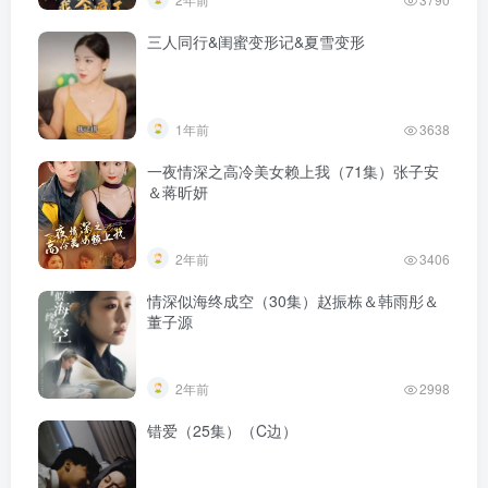
三人同行&闺蜜变形记&夏雪变形
1年前
3638
一夜情深之高冷美女赖上我（71集）张子安
＆蒋昕妍
2年前
3406
情深似海终成空（30集）赵振栋＆韩雨彤＆
董子源
2年前
2998
错爱（25集）（C边）