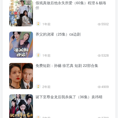
假戏真做后他永失所爱（60集）程澄＆杨珞
仟
1年前
5502
养父的浇灌（25集）ca边剧
1年前
5328
免费短剧：孙樾 徐艺真 短剧 22部合集
2年前
4909
诞下至尊金龙后我杀疯了（36集）袁祎晴
2年前
3790