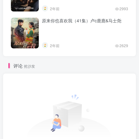
2年前
2993
原来你也喜欢我（41集）卢c鹿鹿&马士尧
2年前
2629
评论
抢沙发