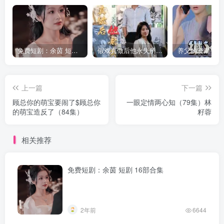
免费短剧：余茵 短剧 16部合集
假戏真做后他永失所爱（60集）程澄＆杨珞仟
上一篇
下一篇
顾总你的萌宝要闹了$顾总你
一眼定情两心知（79集）林
的萌宝造反了（84集）
籽蓉
相关推荐
免费短剧：余茵 短剧 16部合集
2年前
6644