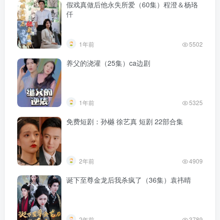
假戏真做后他永失所爱（60集）程澄＆杨珞
仟
1年前
5502
养父的浇灌（25集）ca边剧
1年前
5325
免费短剧：孙樾 徐艺真 短剧 22部合集
2年前
4909
诞下至尊金龙后我杀疯了（36集）袁祎晴
2年前
3789