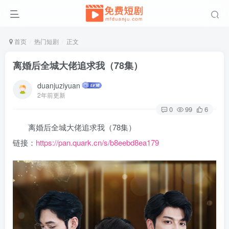
首页
热门短剧
正文
离婚后全城大佬追求我（78集）
duanjuziyuan
2年前更新
0
99
6
离婚后全城大佬追求我（78集）
链接：
https://pan.quark.cn/s/b8eebd8ea179