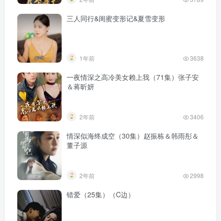
三人同行&闺蜜变形记&夏雪变形
1年前
3638
一夜情深之高冷美女赖上我（71集）张子安
＆蒋昕妍
2年前
3406
情深似海终成空（30集）赵振栋＆韩雨彤＆
董子源
2年前
2998
错爱（25集）（C边）