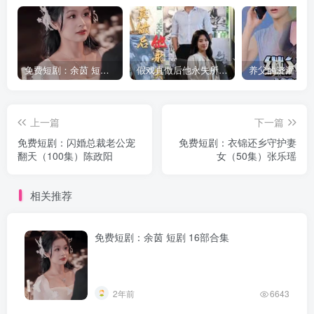
免费短剧：余茵 短剧 16部合集
假戏真做后他永失所爱（60集）程澄＆杨珞仟
上一篇
下一篇
免费短剧：闪婚总裁老公宠
免费短剧：衣锦还乡守护妻
翻天（100集）陈政阳
女（50集）张乐瑶
相关推荐
免费短剧：余茵 短剧 16部合集
2年前
6643