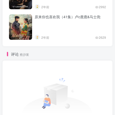
2年前
2992
原来你也喜欢我（41集）卢c鹿鹿&马士尧
2年前
2629
评论
抢沙发