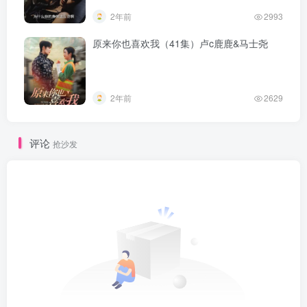
2年前
2993
原来你也喜欢我（41集）卢c鹿鹿&马士尧
2年前
2629
评论
抢沙发