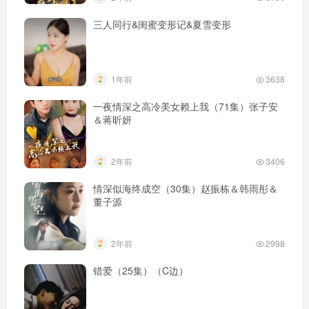
三人同行&闺蜜变形记&夏雪变形
1年前
3638
一夜情深之高冷美女赖上我（71集）张子安
＆蒋昕妍
2年前
3406
情深似海终成空（30集）赵振栋＆韩雨彤＆
董子源
2年前
2998
错爱（25集）（C边）