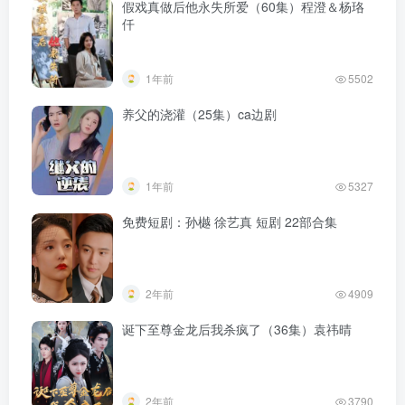
假戏真做后他永失所爱（60集）程澄＆杨珞
仟
1年前
5502
养父的浇灌（25集）ca边剧
1年前
5327
免费短剧：孙樾 徐艺真 短剧 22部合集
2年前
4909
诞下至尊金龙后我杀疯了（36集）袁祎晴
2年前
3790