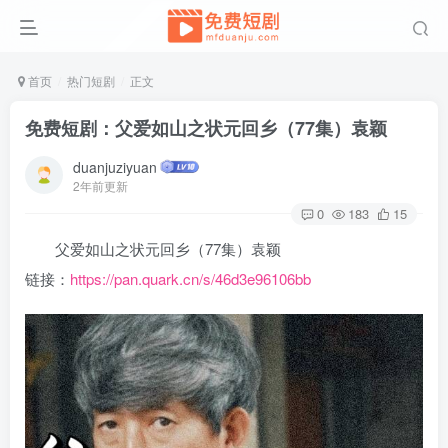
首页
热门短剧
正文
免费短剧：父爱如山之状元回乡（77集）袁颖
duanjuziyuan
2年前更新
0
183
15
父爱如山之状元回乡（77集）袁颖
链接：
https://pan.quark.cn/s/46d3e96106bb