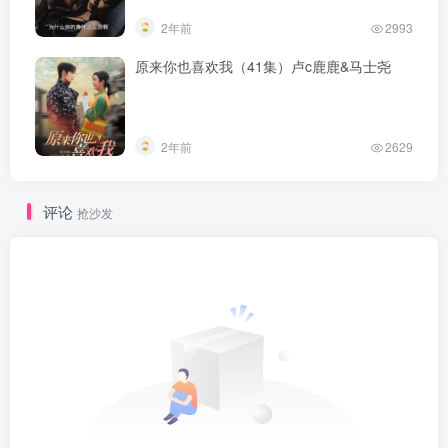
2年前
2993
原来你也喜欢我（41集）卢c鹿鹿&马士尧
2年前
2629
评论
抢沙发