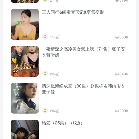
三人同行&闺蜜变形记&夏雪变形
1年前
3638
一夜情深之高冷美女赖上我（71集）张子安
＆蒋昕妍
2年前
3406
情深似海终成空（30集）赵振栋＆韩雨彤＆
董子源
2年前
2998
错爱（25集）（C边）