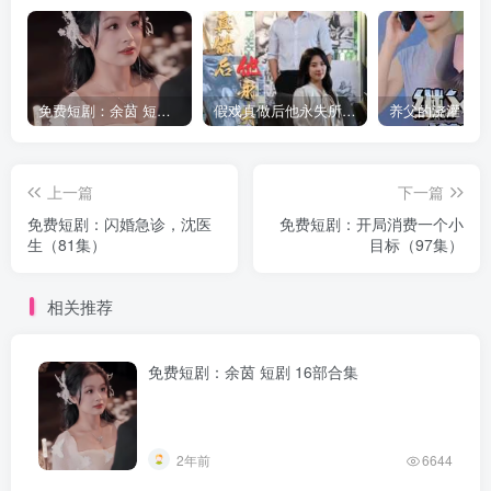
免费短剧：余茵 短剧 16部合集
假戏真做后他永失所爱（60集）程澄＆杨珞仟
上一篇
下一篇
免费短剧：闪婚急诊，沈医
免费短剧：开局消费一个小
生（81集）
目标（97集）
相关推荐
免费短剧：余茵 短剧 16部合集
2年前
6644