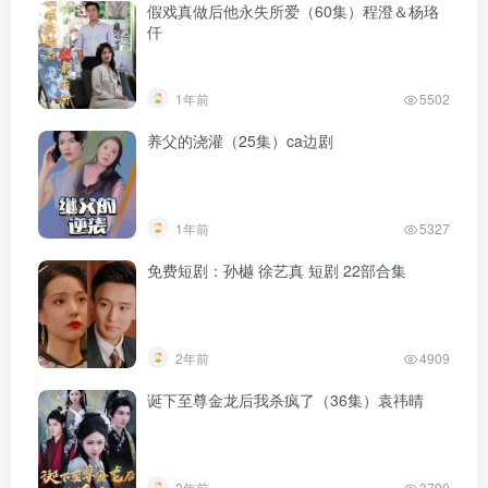
假戏真做后他永失所爱（60集）程澄＆杨珞
仟
1年前
5502
养父的浇灌（25集）ca边剧
1年前
5327
免费短剧：孙樾 徐艺真 短剧 22部合集
2年前
4909
诞下至尊金龙后我杀疯了（36集）袁祎晴
2年前
3790