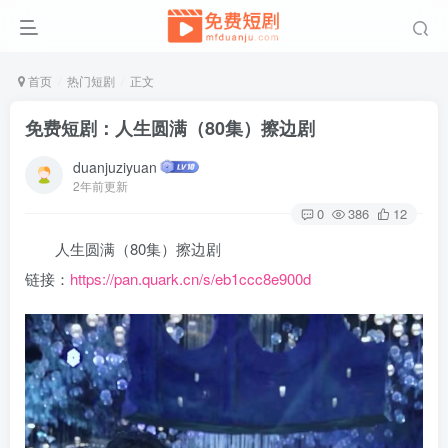
首页
热门短剧
正文
免费短剧：人生圆满（80集）擦边剧
duanjuziyuan
2年前更新
0
386
12
人生圆满（80集）擦边剧
链接：
https://pan.quark.cn/s/eb1ccc8e900d