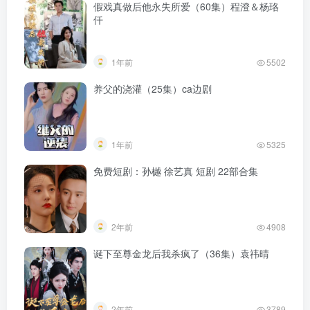
假戏真做后他永失所爱（60集）程澄＆杨珞
仟
1年前
5502
养父的浇灌（25集）ca边剧
1年前
5325
免费短剧：孙樾 徐艺真 短剧 22部合集
2年前
4908
诞下至尊金龙后我杀疯了（36集）袁祎晴
2年前
3789