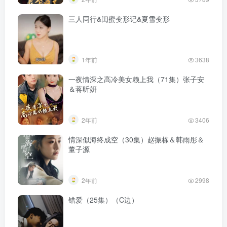
三人同行&闺蜜变形记&夏雪变形
1年前
3638
一夜情深之高冷美女赖上我（71集）张子安
＆蒋昕妍
2年前
3406
情深似海终成空（30集）赵振栋＆韩雨彤＆
董子源
2年前
2998
错爱（25集）（C边）