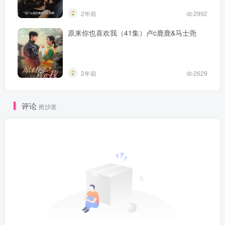
2年前
2992
原来你也喜欢我（41集）卢c鹿鹿&马士尧
2年前
2629
评论
抢沙发