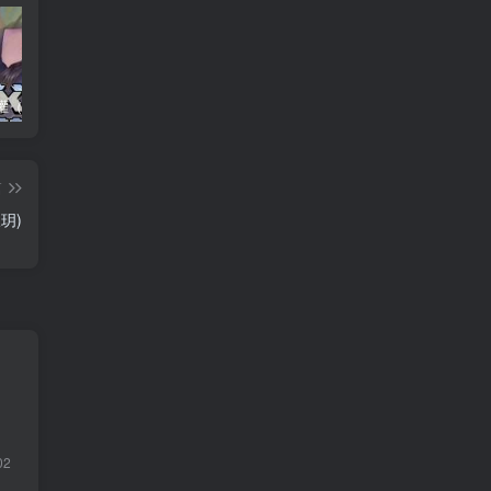
养父的浇灌（25集）ca边剧
免费短剧：孙樾 徐艺真 短剧 22部合集
诞下至尊金龙后我杀疯了（36集）袁祎晴
篇
玥)
02