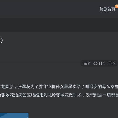
短剧首页
集）
0
112
9
对龙凤胎，张翠花为了乔守业将孙女星星卖给了谢遇安的母亲秦
给张翠花治病答应结婚用彩礼给张翠花做手术，没想到这一切都