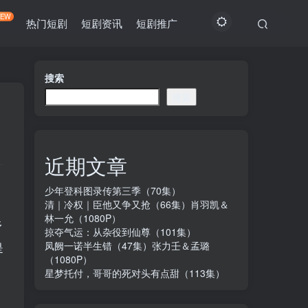
NEW
热门短剧
短剧资讯
短剧推广
搜索
搜索
近期文章
少年登科图录传第三季（70集）
清｜冷权｜臣他又争又抢（66集）肖羽凯＆
林一允（1080P）
舒
掠夺气运：从杂役到仙尊（101集）
凤阙一诺半生错（47集）张力壬＆孟璐
是
（1080P）
星梦托付，哥哥的死对头有点甜（113集）