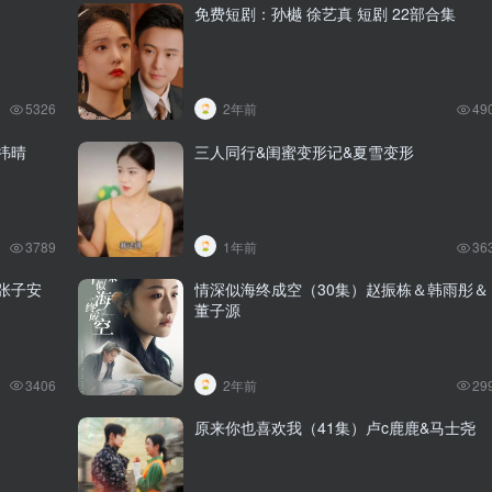
免费短剧：孙樾 徐艺真 短剧 22部合集
5326
2年前
49
祎晴
三人同行&闺蜜变形记&夏雪变形
3789
1年前
36
张子安
情深似海终成空（30集）赵振栋＆韩雨彤＆
董子源
3406
2年前
29
原来你也喜欢我（41集）卢c鹿鹿&马士尧