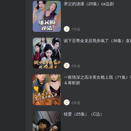
养父的浇灌（25集）ca边剧
1年前
诞下至尊金龙后我杀疯了（36集）袁
2年前
一夜情深之高冷美女赖上我（71集）
＆蒋昕妍
2年前
错爱（25集）（C边）