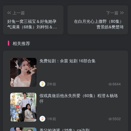
上一篇
下一篇
好兔一窝三福宝＆好兔她孕
在白月光心上撒野（80集）
气满满（68集）刘梓恒＆书
曹景皓&樊楚琦
雪漫
相关推荐
免费短剧：余茵 短剧 16部合集
2年前
6644
假戏真做后他永失所爱（60集）程澄＆杨珞
仟
1年前
5502
养父的浇灌（25集）ca边剧