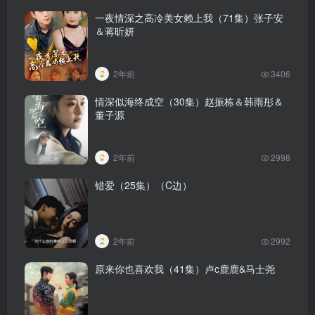
一夜情深之高冷美女赖上我（71集）张子安
＆蒋昕妍
2年前
3406
情深似海终成空（30集）赵振栋＆韩雨彤＆
董子源
2年前
2998
错爱（25集）（C边）
2年前
2992
原来你也喜欢我（41集）卢c鹿鹿&马士尧