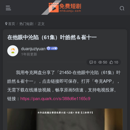
首页
热门短剧
正文
在他眼中沦陷（61集）叶皓然＆崔十一
duanjuziyuan
1年前更新
0
50
10
我用夸克网盘分享了「21450-在他眼中沦陷（61集）叶
皓然＆崔十一」，点击链接即可保存。打开「夸克APP」，
无需下载在线播放视频，畅享原画5倍速，支持电视投屏。
链接：
https://pan.quark.cn/s/388d6e1165c9