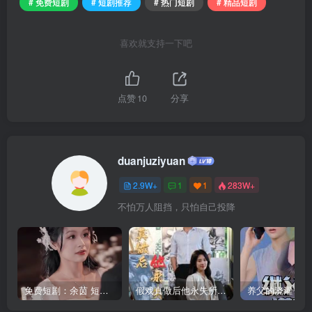
# 免费短剧
# 短剧推荐
# 热门短剧
# 精品短剧
喜欢就支持一下吧
点赞
10
分享
duanjuziyuan
2.9W+
1
1
283W+
不怕万人阻挡，只怕自己投降
免费短剧：余茵 短剧 16部合集
假戏真做后他永失所爱（60集）程澄＆杨珞仟