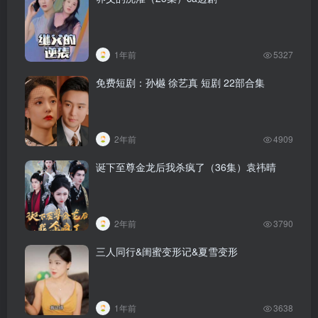
1年前
5327
免费短剧：孙樾 徐艺真 短剧 22部合集
2年前
4909
诞下至尊金龙后我杀疯了（36集）袁祎晴
2年前
3790
三人同行&闺蜜变形记&夏雪变形
1年前
3638