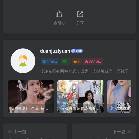
点赞
6
分享
duanjuziyuan
2.9W+
1
1
283W+
传递光亮有两种方式：成为一支蜡烛或当一面镜子
免费短剧：余茵 短剧 16部合集
假戏真做后他永失所爱（60集）程澄＆杨珞仟
上一篇
下一篇