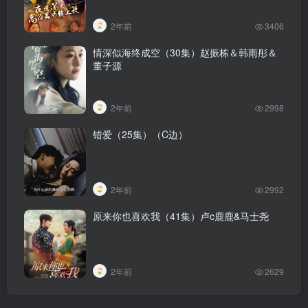
2年前
3406
情深似海终成空（30集）赵振栋＆韩雨彤＆
董子源
2年前
2998
错爱（25集）（C边）
2年前
2992
原来你也喜欢我（41集）卢c鹿鹿&马士尧
2年前
2629