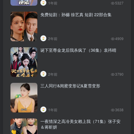
1年前
5327
免费短剧：孙樾 徐艺真 短剧 22部合集
2年前
4909
诞下至尊金龙后我杀疯了（36集）袁祎晴
2年前
3790
三人同行&闺蜜变形记&夏雪变形
1年前
3638
一夜情深之高冷美女赖上我（71集）张子安
＆蒋昕妍