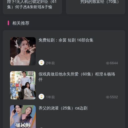
陛下!无人机已锁定奸臣（61
穷妈的致富经（70集）
集）何子杰&朱昕瑶&子愉
相关推荐
免费短剧：余茵 短剧 16部合集
2年前
6644
假戏真做后他永失所爱（60集）程澄＆杨珞
仟
1年前
5502
养父的浇灌（25集）ca边剧