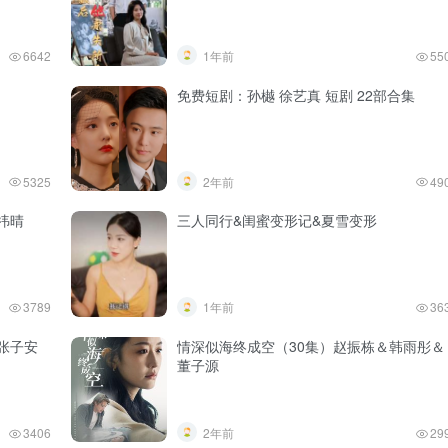
6642
1年前
55
免费短剧：孙樾 徐艺真 短剧 22部合集
5325
2年前
49
祎晴
三人同行&闺蜜变形记&夏雪变形
3789
1年前
36
张子安
情深似海终成空（30集）赵振栋＆韩雨彤＆
董子源
3406
2年前
29