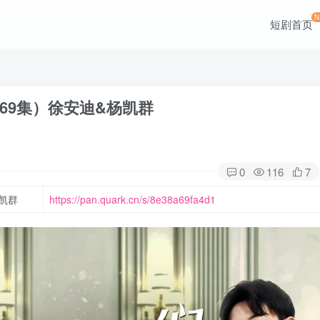
短剧首页
69集）徐安迪&杨凯群
0
116
7
凯群
https://pan.quark.cn/s/8e38a69fa4d1