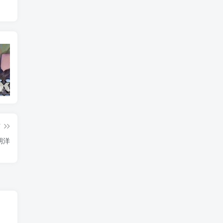
养父的浇灌（25集）ca边剧
免费短剧：孙樾 徐艺真 短剧 22部合集
诞下至尊金龙后我杀疯了（36集）袁祎晴
篇
胡洋