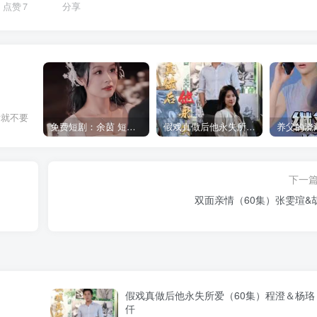
点赞
7
分享
后就不要
免费短剧：余茵 短剧 16部合集
假戏真做后他永失所爱（60集）程澄＆杨珞仟
下一
双面亲情（60集）张雯瑄&
假戏真做后他永失所爱（60集）程澄＆杨珞
仟