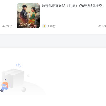
原来你也喜欢我（41集）卢c鹿鹿&马士尧
2992
2年前
26