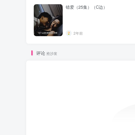
错爱（25集）（C边）
2年前
评论
抢沙发