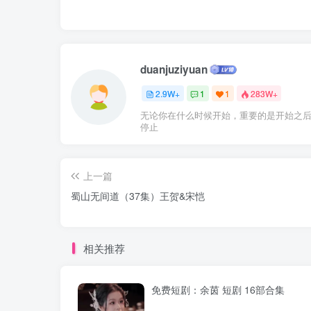
duanjuziyuan
2.9W+
1
1
283W+
无论你在什么时候开始，重要的是开始之
停止
上一篇
蜀山无间道（37集）王贺&宋恺
相关推荐
免费短剧：余茵 短剧 16部合集