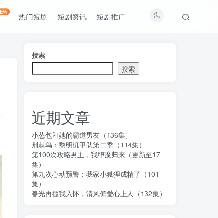
NEW
热门短剧
短剧资讯
短剧推广
搜索
搜索
近期文章
小怂包和她的霸道男友（136集）
荆棘鸟：黎明机甲队第二季（114集）
第100次攻略男主，我堕魔归来（更新至17
集）
第九次心动预警：我家小狐狸成精了（101
集）
春光再揽我入怀，清风偏爱心上人（132集）