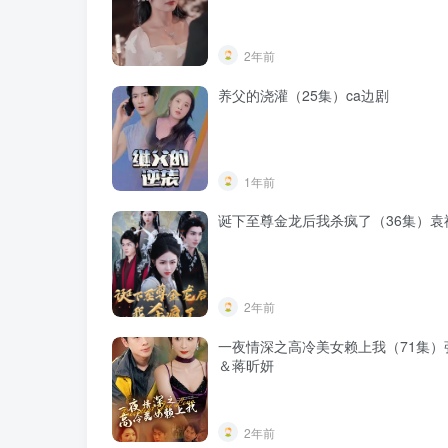
2年前
养父的浇灌（25集）ca边剧
1年前
诞下至尊金龙后我杀疯了（36集）袁
2年前
一夜情深之高冷美女赖上我（71集）
＆蒋昕妍
2年前