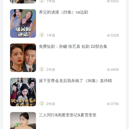
1年前
5502
养父的浇灌（25集）ca边剧
1年前
5328
免费短剧：孙樾 徐艺真 短剧 22部合集
2年前
4909
诞下至尊金龙后我杀疯了（36集）袁祎晴
2年前
3790
三人同行&闺蜜变形记&夏雪变形