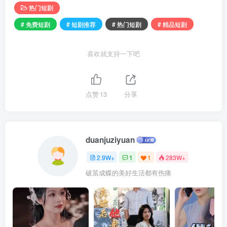
热门短剧
# 免费短剧
# 短剧推荐
# 热门短剧
# 精品短剧
喜欢就支持一下吧
点赞
13
分享
duanjuziyuan
2.9W+
1
1
283W+
破茧成蝶的美好生活都有伤痛