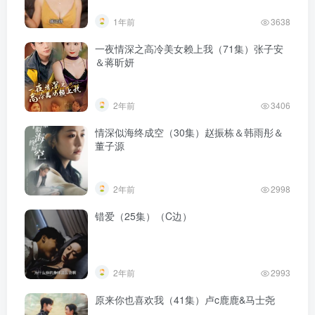
1年前
3638
一夜情深之高冷美女赖上我（71集）张子安
＆蒋昕妍
2年前
3406
情深似海终成空（30集）赵振栋＆韩雨彤＆
董子源
2年前
2998
错爱（25集）（C边）
2年前
2993
原来你也喜欢我（41集）卢c鹿鹿&马士尧