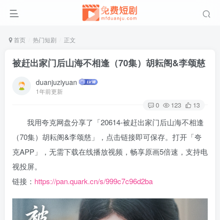
首页
热门短剧
正文
被赶出家门后山海不相逢（70集）胡耘阁&李颂慈
duanjuziyuan
1年前更新
0
123
13
我用夸克网盘分享了「20614-被赶出家门后山海不相逢
（70集）胡耘阁&李颂慈」，点击链接即可保存。打开「夸
克APP」，无需下载在线播放视频，畅享原画5倍速，支持电
视投屏。
链接：
https://pan.quark.cn/s/999c7c96d2ba