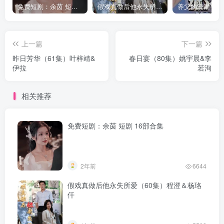
免费短剧：余茵 短剧 16部合集
假戏真做后他永失所爱（60集）程澄＆杨珞仟
上一篇
下一篇
昨日芳华（61集）叶梓靖&
春日宴（80集）姚宇晨&李
伊拉
若洵
相关推荐
免费短剧：余茵 短剧 16部合集
2年前
6644
假戏真做后他永失所爱（60集）程澄＆杨珞
仟