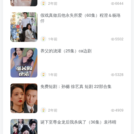
2年前
6644
假戏真做后他永失所爱（60集）程澄＆杨珞
仟
1年前
5502
养父的浇灌（25集）ca边剧
1年前
5328
免费短剧：孙樾 徐艺真 短剧 22部合集
2年前
4909
诞下至尊金龙后我杀疯了（36集）袁祎晴