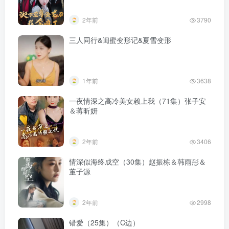
2年前
3790
三人同行&闺蜜变形记&夏雪变形
1年前
3638
一夜情深之高冷美女赖上我（71集）张子安
＆蒋昕妍
2年前
3406
情深似海终成空（30集）赵振栋＆韩雨彤＆
董子源
2年前
2998
错爱（25集）（C边）