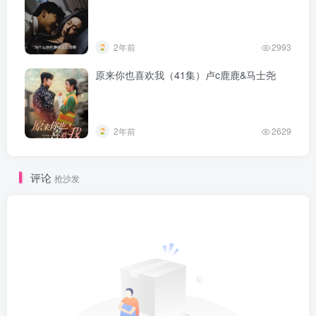
2年前
2993
原来你也喜欢我（41集）卢c鹿鹿&马士尧
2年前
2629
评论
抢沙发