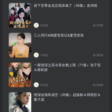
诞下至尊金龙后我杀疯了（36集）袁祎晴
2年前
3789
三人同行&闺蜜变形记&夏雪变形
1年前
3638
一夜情深之高冷美女赖上我（71集）张子安
＆蒋昕妍
2年前
3406
情深似海终成空（30集）赵振栋＆韩雨彤＆
董子源