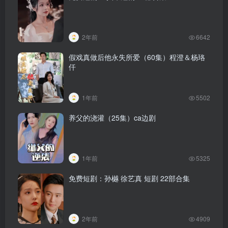
2年前
6642
假戏真做后他永失所爱（60集）程澄＆杨珞
仟
1年前
5502
养父的浇灌（25集）ca边剧
1年前
5325
免费短剧：孙樾 徐艺真 短剧 22部合集
2年前
4909