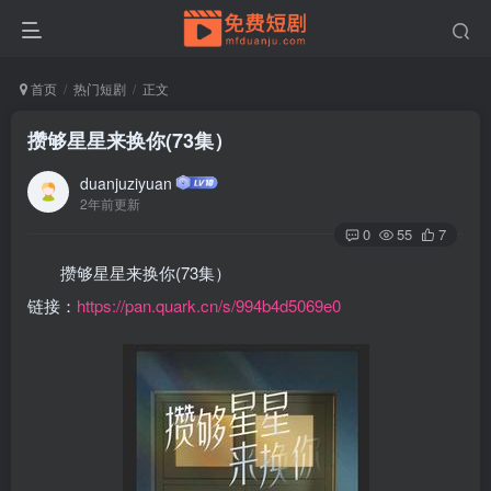
首页
热门短剧
正文
攒够星星来换你(73集）
duanjuziyuan
2年前更新
0
55
7
攒够星星来换你(73集）
链接：
https://pan.quark.cn/s/994b4d5069e0