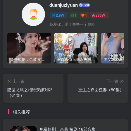
duanjuziyuan
2.9W+
1
1
283W+
我爱你，爱了整整一个曾经
免费短剧：余茵 短剧 16部合集
假戏真做后他永失所爱（60集）程澄＆杨珞仟
上一篇
下一篇
隐世龙凤之相错亲嫁对郎
重生之双面狂妻（80集）
（61集）
相关推荐
免费短剧：余茵 短剧 16部合集