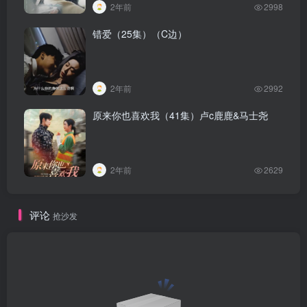
2年前
2998
错爱（25集）（C边）
2年前
2992
原来你也喜欢我（41集）卢c鹿鹿&马士尧
2年前
2629
评论
抢沙发