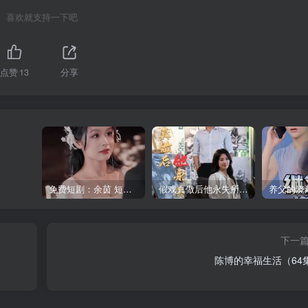
喜欢就支持一下吧
点赞
13
分享
受
免费短剧：余茵 短剧 16部合集
假戏真做后他永失所爱（60集）程澄＆杨珞仟
下一
陈博的幸福生活（64