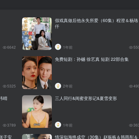
假戏真做后他永失所爱（60集）程澄＆杨珞
仟
6642
1年前
55
免费短剧：孙樾 徐艺真 短剧 22部合集
5325
2年前
49
祎晴
三人同行&闺蜜变形记&夏雪变形
3789
1年前
36
张子安
情深似海终成空（30集）赵振栋＆韩雨彤＆