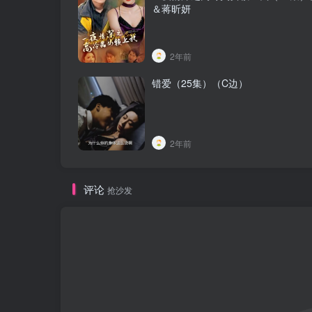
＆蒋昕妍
2年前
错爱（25集）（C边）
2年前
评论
抢沙发