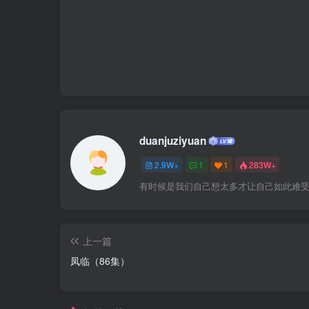
duanjuziyuan
2.9W+
1
1
283W+
有时候是我们自己想太多才让自己如此难
上一篇
凤临（86集）