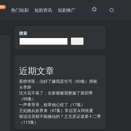
NEW
热门短剧
短剧资讯
短剧推广
搜索
搜索
近期文章
悬榜求医，治好了嫌我是乞丐（83集）师彬
＆李婷
沈大花不装了，全家都被我整服了第四季
（58集）
一声聿哥哥，校草他心软了（17集）
王妃她从妖界来（67集）常喆宽＆阿依夏
谁说没灵根不能修仙的？之无灵证道第十二季
（113集）