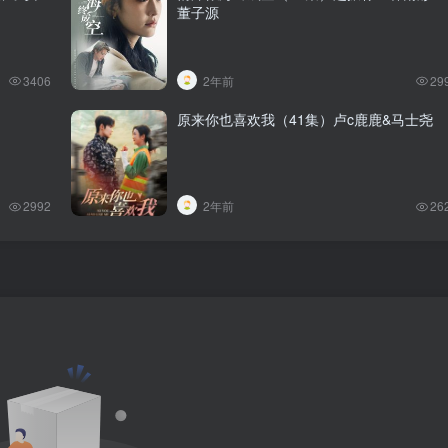
董子源
3406
2年前
29
原来你也喜欢我（41集）卢c鹿鹿&马士尧
2992
2年前
26