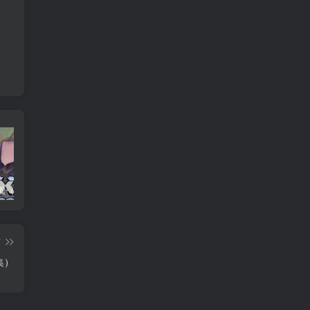
养父的浇灌（25集）ca边剧
免费短剧：孙樾 徐艺真 短剧 22部合集
诞下至尊金龙后我杀疯了（36集）袁祎晴
篇
集）