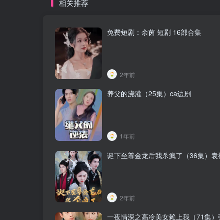
相关推荐
免费短剧：余茵 短剧 16部合集
2年前
养父的浇灌（25集）ca边剧
1年前
诞下至尊金龙后我杀疯了（36集）袁
2年前
一夜情深之高冷美女赖上我（71集）