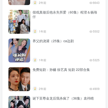
2年前
6643
假戏真做后他永失所爱（60集）程澄＆杨珞
仟
1年前
5502
养父的浇灌（25集）ca边剧
1年前
5325
免费短剧：孙樾 徐艺真 短剧 22部合集
2年前
4909
诞下至尊金龙后我杀疯了（36集）袁祎晴