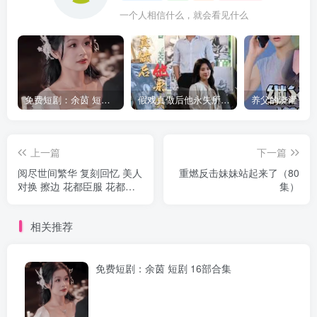
一个人相信什么，就会看见什么
免费短剧：余茵 短剧 16部合集
假戏真做后他永失所爱（60集）程澄＆杨珞仟
上一篇
下一篇
阅尽世间繁华 复刻回忆 美人
重燃反击妹妹站起来了（80
对换 擦边 花都臣服 花都沉
集）
浮（103集）
相关推荐
免费短剧：余茵 短剧 16部合集