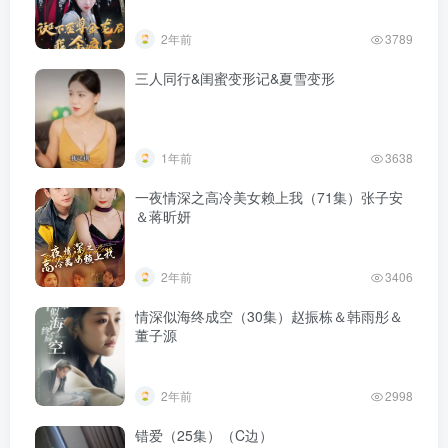
2年前
3789
三人同行&闺蜜变形记&夏雪变形
1年前
3638
一夜情深之高冷美女赖上我（71集）张子安
＆蒋昕妍
2年前
3406
情深似海终成空（30集）赵振栋＆韩雨彤＆
董子源
2年前
2998
错爱（25集）（C边）