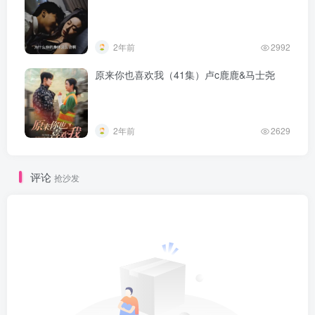
2年前
2992
原来你也喜欢我（41集）卢c鹿鹿&马士尧
2年前
2629
评论
抢沙发