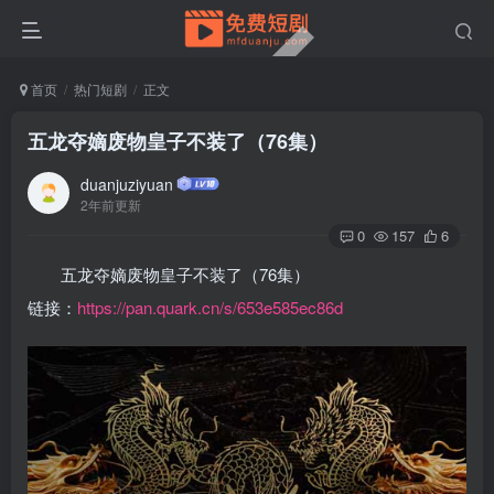
首页
热门短剧
正文
五龙夺嫡废物皇子不装了（76集）
duanjuziyuan
2年前更新
0
157
6
五龙夺嫡废物皇子不装了（76集）
链接：
https://pan.quark.cn/s/653e585ec86d