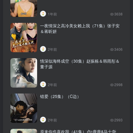
1年前
3638
一夜情深之高冷美女赖上我（71集）张子安
＆蒋昕妍
2年前
3406
情深似海终成空（30集）赵振栋＆韩雨彤＆
董子源
2年前
2998
错爱（25集）（C边）
2年前
2993
原来你也喜欢我（41集）卢c鹿鹿&马士尧