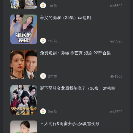
1年前
5502
养父的浇灌（25集）ca边剧
1年前
5328
免费短剧：孙樾 徐艺真 短剧 22部合集
2年前
4909
诞下至尊金龙后我杀疯了（36集）袁祎晴
2年前
3790
三人同行&闺蜜变形记&夏雪变形