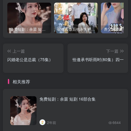
免费短剧：余茵 短剧 16部合集
假戏真做后他永失所爱（60集）程澄＆杨珞仟
上一篇
下一篇
闪婚老公是总裁（75集）
恰逢承书听雨时(80集）四一
相关推荐
免费短剧：余茵 短剧 16部合集
2年前
6644