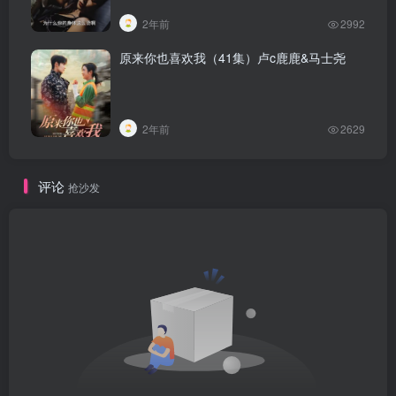
2年前
2992
原来你也喜欢我（41集）卢c鹿鹿&马士尧
2年前
2629
评论
抢沙发