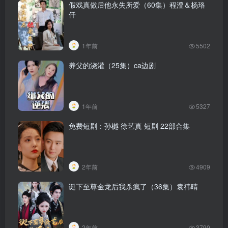
假戏真做后他永失所爱（60集）程澄＆杨珞
仟
1年前
5502
养父的浇灌（25集）ca边剧
1年前
5327
免费短剧：孙樾 徐艺真 短剧 22部合集
2年前
4909
诞下至尊金龙后我杀疯了（36集）袁祎晴
2年前
3790