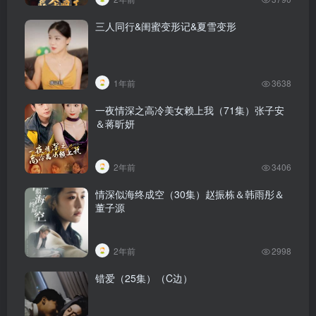
三人同行&闺蜜变形记&夏雪变形
1年前
3638
一夜情深之高冷美女赖上我（71集）张子安
＆蒋昕妍
2年前
3406
情深似海终成空（30集）赵振栋＆韩雨彤＆
董子源
2年前
2998
错爱（25集）（C边）