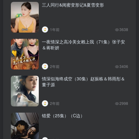
三人同行&闺蜜变形记&夏雪变形
1年前
3638
一夜情深之高冷美女赖上我（71集）张子安
＆蒋昕妍
2年前
3406
情深似海终成空（30集）赵振栋＆韩雨彤＆
董子源
2年前
2998
错爱（25集）（C边）