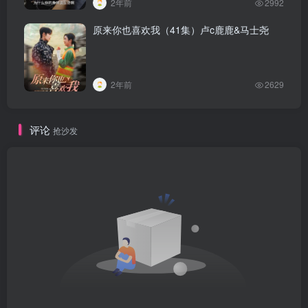
2年前
2992
原来你也喜欢我（41集）卢c鹿鹿&马士尧
2年前
2629
评论
抢沙发