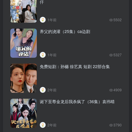
仟
1年前
5502
养父的浇灌（25集）ca边剧
1年前
5327
免费短剧：孙樾 徐艺真 短剧 22部合集
2年前
4909
诞下至尊金龙后我杀疯了（36集）袁祎晴
2年前
3790