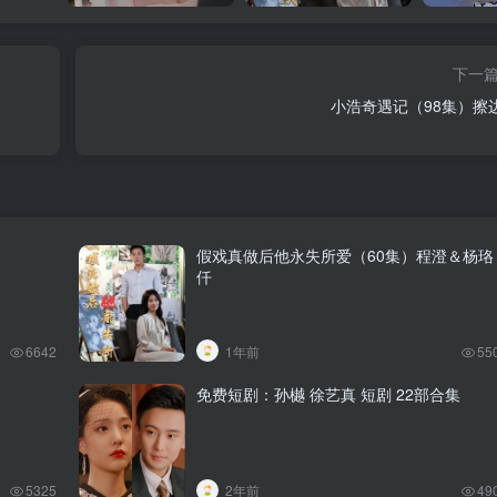
下一
小浩奇遇记（98集）擦
假戏真做后他永失所爱（60集）程澄＆杨珞
仟
6642
1年前
55
免费短剧：孙樾 徐艺真 短剧 22部合集
5325
2年前
49