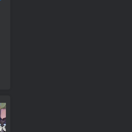
养父的浇灌（25集）ca边剧
免费短剧：孙樾 徐艺真 短剧 22部合集
诞下至尊金龙后我杀疯了（36集）袁祎晴