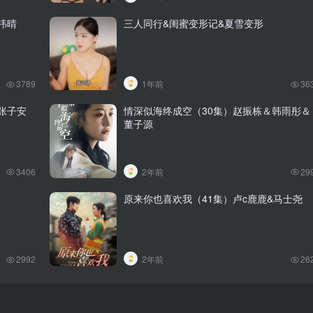
祎晴
三人同行&闺蜜变形记&夏雪变形
3789
1年前
36
张子安
情深似海终成空（30集）赵振栋＆韩雨彤＆
董子源
3406
2年前
29
原来你也喜欢我（41集）卢c鹿鹿&马士尧
2992
2年前
26