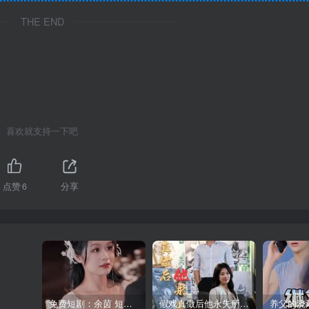
THE END
喜欢就支持一下吧
点赞
6
分享
免费短剧：余茵 短剧 16部合集
假戏真做后他永失所爱（60集）程澄＆杨珞仟