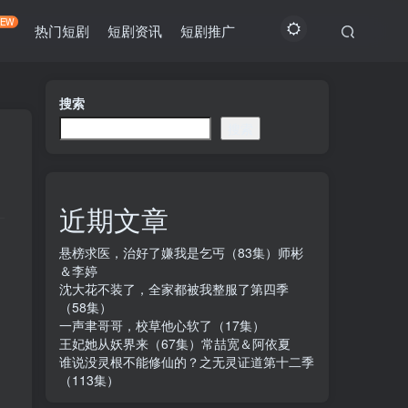
NEW
热门短剧
短剧资讯
短剧推广
搜索
搜索
近期文章
悬榜求医，治好了嫌我是乞丐（83集）师彬
＆李婷
沈大花不装了，全家都被我整服了第四季
（58集）
一声聿哥哥，校草他心软了（17集）
王妃她从妖界来（67集）常喆宽＆阿依夏
谁说没灵根不能修仙的？之无灵证道第十二季
（113集）