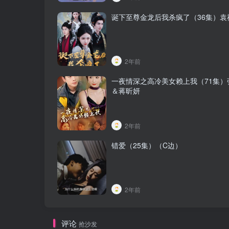
诞下至尊金龙后我杀疯了（36集）袁
2年前
一夜情深之高冷美女赖上我（71集）
＆蒋昕妍
2年前
错爱（25集）（C边）
2年前
评论
抢沙发