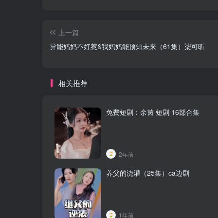
上一篇
异能妈妈不好惹&我妈妈能预知未来（61集）柒可昕
相关推荐
免费短剧：余茵 短剧 16部合集
2年前
养父的浇灌（25集）ca边剧
1年前