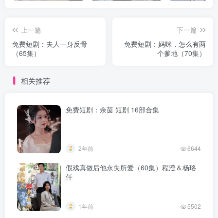
上一篇
下一篇
免费短剧：夫人一身反骨
免费短剧：妈咪，怎么有两
（65集）
个爹地（70集）
相关推荐
免费短剧：余茵 短剧 16部合集
2年前
6644
假戏真做后他永失所爱（60集）程澄＆杨珞
仟
1年前
5502