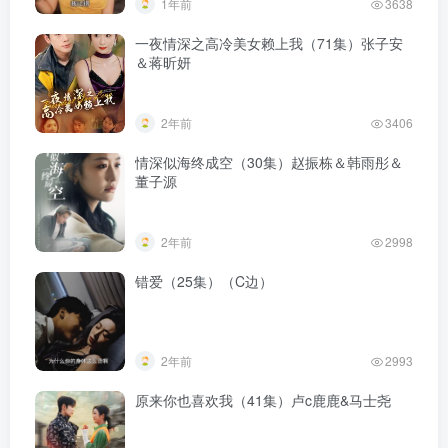
1年前
3638
一夜情深之高冷美女赖上我（71集）张子安
＆蒋昕妍
2年前
3406
情深似海终成空（30集）赵振栋＆韩雨彤＆
董子源
2年前
2998
错爱（25集）（C边）
2年前
2993
原来你也喜欢我（41集）卢c鹿鹿&马士尧