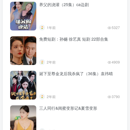
养父的浇灌（25集）ca边剧
1年前
5327
免费短剧：孙樾 徐艺真 短剧 22部合集
2年前
4909
诞下至尊金龙后我杀疯了（36集）袁祎晴
2年前
3790
三人同行&闺蜜变形记&夏雪变形