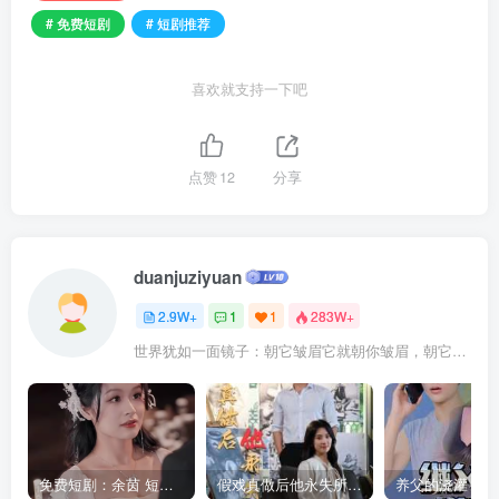
# 免费短剧
# 短剧推荐
喜欢就支持一下吧
点赞
12
分享
duanjuziyuan
2.9W+
1
1
283W+
世界犹如一面镜子：朝它皱眉它就朝你皱眉，朝它微笑它也吵你微笑
免费短剧：余茵 短剧 16部合集
假戏真做后他永失所爱（60集）程澄＆杨珞仟