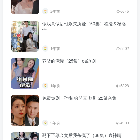
2年前
6645
假戏真做后他永失所爱（60集）程澄＆杨珞
仟
1年前
5502
养父的浇灌（25集）ca边剧
1年前
5328
免费短剧：孙樾 徐艺真 短剧 22部合集
2年前
4909
诞下至尊金龙后我杀疯了（36集）袁祎晴