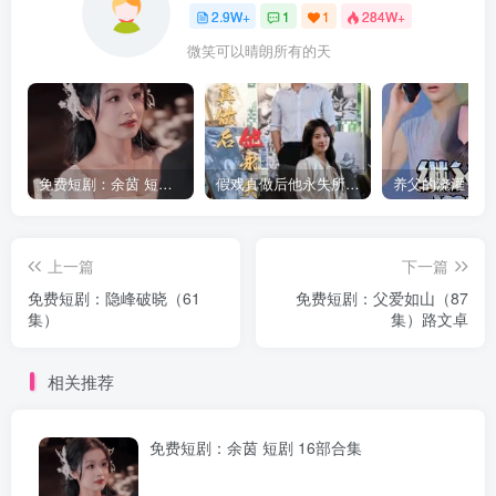
2.9W+
1
1
284W+
微笑可以晴朗所有的天
免费短剧：余茵 短剧 16部合集
假戏真做后他永失所爱（60集）程澄＆杨珞仟
上一篇
下一篇
免费短剧：隐峰破晓（61
免费短剧：父爱如山（87
集）
集）路文卓
相关推荐
免费短剧：余茵 短剧 16部合集