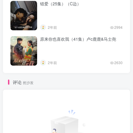
错爱（25集）（C边）
2年前
2994
原来你也喜欢我（41集）卢c鹿鹿&马士尧
2年前
2630
评论
抢沙发