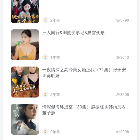
2年前
3790
三人同行&闺蜜变形记&夏雪变形
1年前
3643
一夜情深之高冷美女赖上我（71集）张子安
＆蒋昕妍
2年前
3406
情深似海终成空（30集）赵振栋＆韩雨彤＆
董子源
2年前
2998