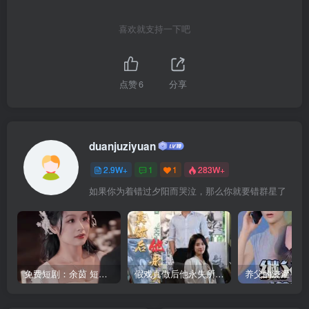
喜欢就支持一下吧
点赞
6
分享
duanjuziyuan
2.9W+
1
1
283W+
如果你为着错过夕阳而哭泣，那么你就要错群星了
免费短剧：余茵 短剧 16部合集
假戏真做后他永失所爱（60集）程澄＆杨珞仟