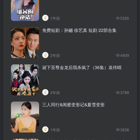
1年前
5326
免费短剧：孙樾 徐艺真 短剧 22部合集
2年前
4909
诞下至尊金龙后我杀疯了（36集）袁祎晴
2年前
3789
三人同行&闺蜜变形记&夏雪变形
1年前
3638