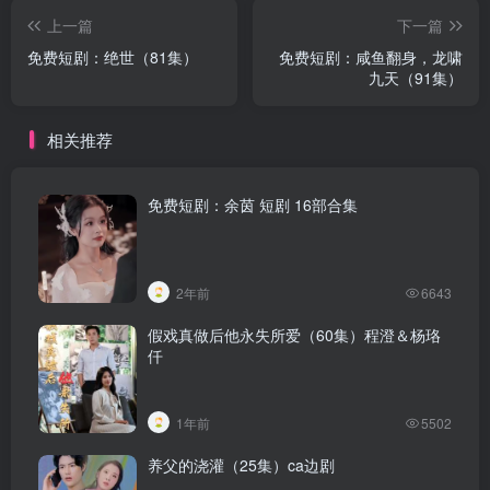
上一篇
下一篇
免费短剧：绝世（81集）
免费短剧：咸鱼翻身，龙啸
九天（91集）
相关推荐
免费短剧：余茵 短剧 16部合集
2年前
6643
假戏真做后他永失所爱（60集）程澄＆杨珞
仟
1年前
5502
养父的浇灌（25集）ca边剧