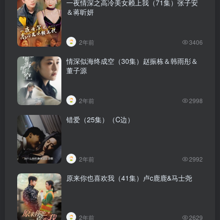
一夜情深之高冷美女赖上我（71集）张子安
＆蒋昕妍
2年前
3406
情深似海终成空（30集）赵振栋＆韩雨彤＆
董子源
2年前
2998
错爱（25集）（C边）
2年前
2992
原来你也喜欢我（41集）卢c鹿鹿&马士尧
2年前
2629