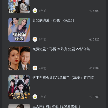
1年前
5502
养父的浇灌（25集）ca边剧
1年前
5325
免费短剧：孙樾 徐艺真 短剧 22部合集
2年前
4909
诞下至尊金龙后我杀疯了（36集）袁祎晴
2年前
3789
三人同行&闺蜜变形记&夏雪变形