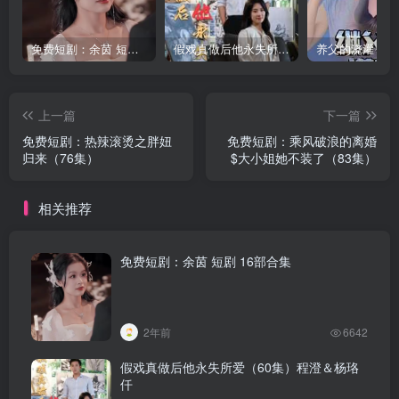
免费短剧：余茵 短剧 16部合集
假戏真做后他永失所爱（60集）程澄＆杨珞仟
上一篇
下一篇
免费短剧：热辣滚烫之胖妞
免费短剧：乘风破浪的离婚
归来（76集）
$大小姐她不装了（83集）
相关推荐
免费短剧：余茵 短剧 16部合集
2年前
6642
假戏真做后他永失所爱（60集）程澄＆杨珞
仟