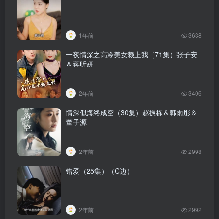
1年前
3638
一夜情深之高冷美女赖上我（71集）张子安
＆蒋昕妍
2年前
3406
情深似海终成空（30集）赵振栋＆韩雨彤＆
董子源
2年前
2998
错爱（25集）（C边）
2年前
2992