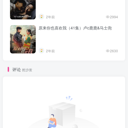
2年前
2994
原来你也喜欢我（41集）卢c鹿鹿&马士尧
2年前
2630
评论
抢沙发