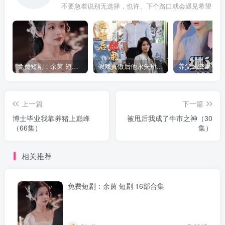
不要急着说别无选择，也许、下个路口就会遇见希望
免费短剧：余茵 短剧 16部合集
假戏真做后他永失所爱（60集）程澄＆杨珞仟
上一篇
下一篇
博士毕业我靠养猪上巅峰
被甩后我成了牛市之神（30
（66集）
集）
相关推荐
免费短剧：余茵 短剧 16部合集