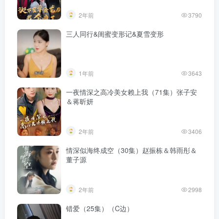
2年前
3790
三人同行&闺蜜变形记&夏雪变形
1年前
3643
一夜情深之高冷美女赖上我（71集）张子安
＆蒋昕妍
2年前
3406
情深似海终成空（30集）赵振栋＆韩雨彤＆
董子源
2年前
2998
错爱（25集）（C边）