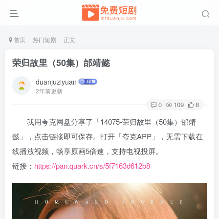
首页
热门短剧
正文
荣归故里（50集）邰靖懿
duanjuziyuan
2年前更新
0
109
8
我用夸克网盘分享了「14075-荣归故里（50集）邰靖
懿」，点击链接即可保存。打开「夸克APP」，无需下载在
线播放视频，畅享原画5倍速，支持电视投屏。
链接：
https://pan.quark.cn/s/5f7163d612b8