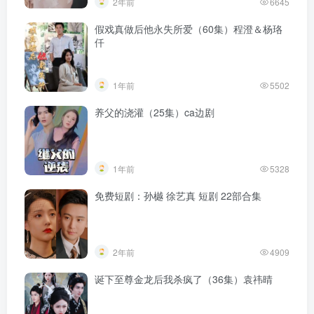
2年前
6645
假戏真做后他永失所爱（60集）程澄＆杨珞
仟
1年前
5502
养父的浇灌（25集）ca边剧
1年前
5328
免费短剧：孙樾 徐艺真 短剧 22部合集
2年前
4909
诞下至尊金龙后我杀疯了（36集）袁祎晴