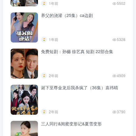
1年前
5502
养父的浇灌（25集）ca边剧
1年前
5328
免费短剧：孙樾 徐艺真 短剧 22部合集
2年前
4909
诞下至尊金龙后我杀疯了（36集）袁祎晴
2年前
3790
三人同行&闺蜜变形记&夏雪变形