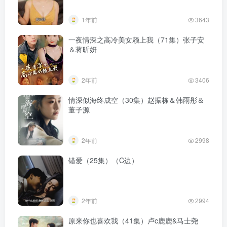
1年前
3643
一夜情深之高冷美女赖上我（71集）张子安
＆蒋昕妍
2年前
3406
情深似海终成空（30集）赵振栋＆韩雨彤＆
董子源
2年前
2998
错爱（25集）（C边）
2年前
2994
原来你也喜欢我（41集）卢c鹿鹿&马士尧