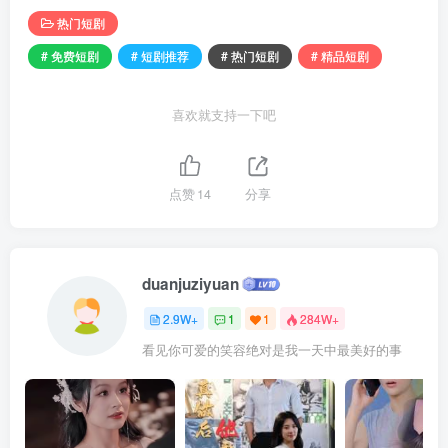
热门短剧
# 免费短剧
# 短剧推荐
# 热门短剧
# 精品短剧
喜欢就支持一下吧
点赞
14
分享
duanjuziyuan
2.9W+
1
1
284W+
看见你可爱的笑容绝对是我一天中最美好的事