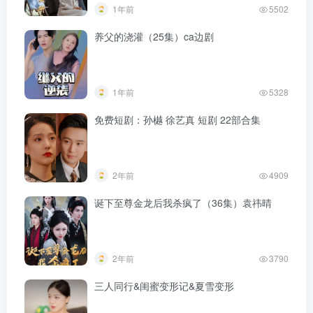
1年前
5502
养父的浇灌（25集）ca边剧
1年前
5328
免费短剧：孙樾 徐艺真 短剧 22部合集
2年前
4909
诞下至尊金龙后我杀疯了（36集）袁祎晴
2年前
3790
三人同行&闺蜜变形记&夏雪变形