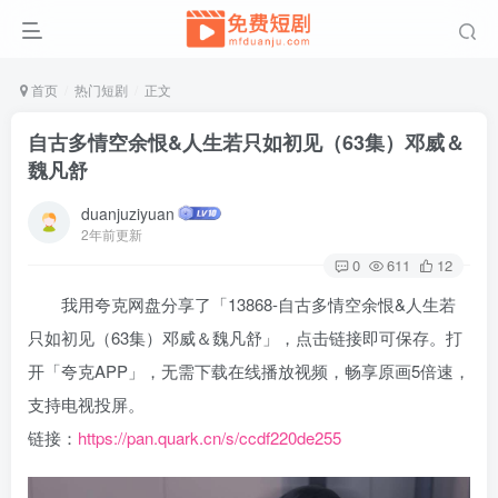
首页
热门短剧
正文
自古多情空余恨&人生若只如初见（63集）邓威＆
魏凡舒
duanjuziyuan
2年前更新
0
611
12
我用夸克网盘分享了「13868-自古多情空余恨&人生若
只如初见（63集）邓威＆魏凡舒」，点击链接即可保存。打
开「夸克APP」，无需下载在线播放视频，畅享原画5倍速，
支持电视投屏。
链接：
https://pan.quark.cn/s/ccdf220de255