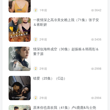
1年前
3642
一夜情深之高冷美女赖上我（71集）张子安
＆蒋昕妍
2年前
3406
情深似海终成空（30集）赵振栋＆韩雨彤＆
董子源
2年前
2998
错爱（25集）（C边）
2年前
2994
原来你也喜欢我（41集）卢c鹿鹿&马士尧