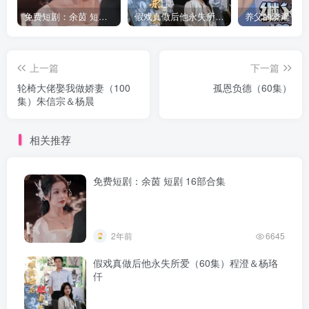
免费短剧：余茵 短剧 16部合集
假戏真做后他永失所爱（60集）程澄＆杨珞仟
上一篇
下一篇
轮椅大佬娶我做娇妻（100
孤恩负德（60集）
集）朱信宗＆杨晨
相关推荐
免费短剧：余茵 短剧 16部合集
2年前
6645
假戏真做后他永失所爱（60集）程澄＆杨珞
仟