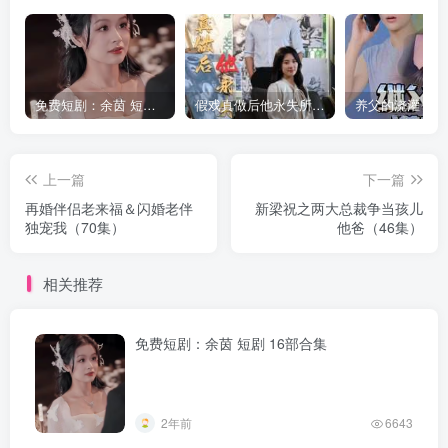
免费短剧：余茵 短剧 16部合集
假戏真做后他永失所爱（60集）程澄＆杨珞仟
上一篇
下一篇
再婚伴侣老来福＆闪婚老伴
新梁祝之两大总裁争当孩儿
独宠我（70集）
他爸（46集）
相关推荐
免费短剧：余茵 短剧 16部合集
2年前
6643