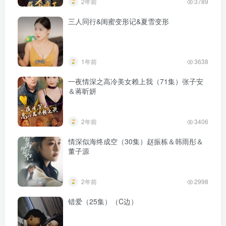
2年前
3789
三人同行&闺蜜变形记&夏雪变形
1年前
3638
一夜情深之高冷美女赖上我（71集）张子安
＆蒋昕妍
2年前
3406
情深似海终成空（30集）赵振栋＆韩雨彤＆
董子源
2年前
2998
错爱（25集）（C边）