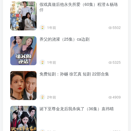
假戏真做后他永失所爱（60集）程澄＆杨珞
仟
1年前
5502
养父的浇灌（25集）ca边剧
1年前
5325
免费短剧：孙樾 徐艺真 短剧 22部合集
2年前
4909
诞下至尊金龙后我杀疯了（36集）袁祎晴