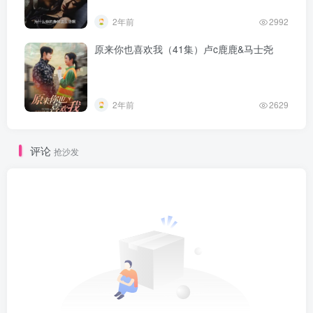
2年前
2992
原来你也喜欢我（41集）卢c鹿鹿&马士尧
2年前
2629
评论
抢沙发