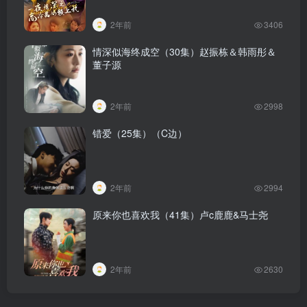
2年前
3406
情深似海终成空（30集）赵振栋＆韩雨彤＆
董子源
2年前
2998
错爱（25集）（C边）
2年前
2994
原来你也喜欢我（41集）卢c鹿鹿&马士尧
2年前
2630