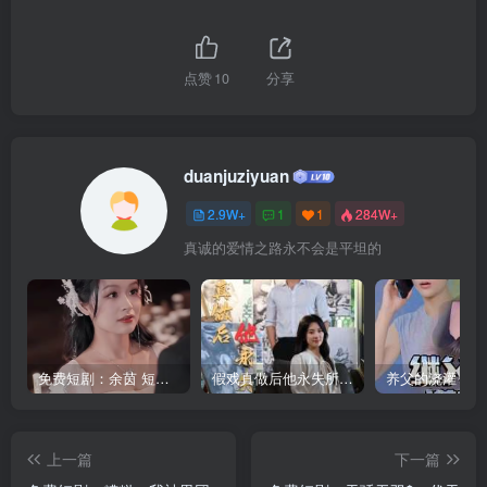
点赞
10
分享
duanjuziyuan
2.9W+
1
1
284W+
真诚的爱情之路永不会是平坦的
免费短剧：余茵 短剧 16部合集
假戏真做后他永失所爱（60集）程澄＆杨珞仟
上一篇
下一篇