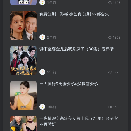
1年前
5328
免费短剧：孙樾 徐艺真 短剧 22部合集
2年前
4909
诞下至尊金龙后我杀疯了（36集）袁祎晴
2年前
3790
三人同行&闺蜜变形记&夏雪变形
1年前
3639
一夜情深之高冷美女赖上我（71集）张子安
＆蒋昕妍