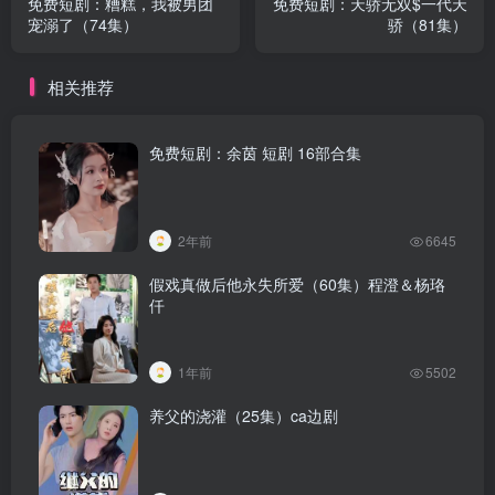
免费短剧：糟糕，我被男团
免费短剧：天骄无双$一代天
宠溺了（74集）
骄（81集）
相关推荐
免费短剧：余茵 短剧 16部合集
2年前
6645
假戏真做后他永失所爱（60集）程澄＆杨珞
仟
1年前
5502
养父的浇灌（25集）ca边剧