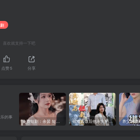
短剧
喜欢就支持一下吧
点赞
5
分享
快乐的事
免费短剧：余茵 短剧 16部合集
假戏真做后他永失所爱（60集）程澄＆杨珞仟