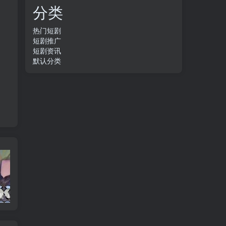
分类
热门短剧
短剧推广
短剧资讯
默认分类
养父的浇灌（25集）ca边剧
免费短剧：孙樾 徐艺真 短剧 22部合集
诞下至尊金龙后我杀疯了（36集）袁祎晴