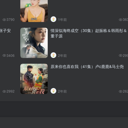
3790
1年前
36
张子安
情深似海终成空（30集）赵振栋＆韩雨彤＆
董子源
3406
2年前
29
原来你也喜欢我（41集）卢c鹿鹿&马士尧
2992
2年前
26