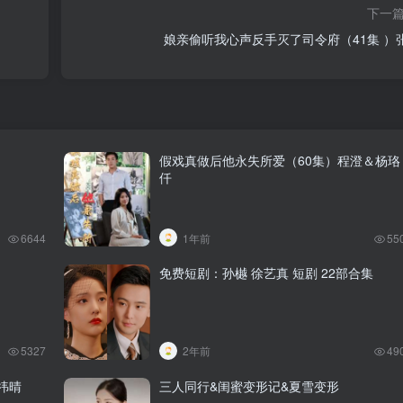
下一
娘亲偷听我心声反手灭了司令府（41集 ）
假戏真做后他永失所爱（60集）程澄＆杨珞
仟
6644
1年前
55
免费短剧：孙樾 徐艺真 短剧 22部合集
5327
2年前
49
祎晴
三人同行&闺蜜变形记&夏雪变形