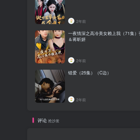
2年前
一夜情深之高冷美女赖上我（71集）
＆蒋昕妍
2年前
错爱（25集）（C边）
2年前
评论
抢沙发