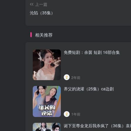
上一篇
沦陷（35集）
相关推荐
免费短剧：余茵 短剧 16部合集
2年前
养父的浇灌（25集）ca边剧
1年前
诞下至尊金龙后我杀疯了（36集）袁