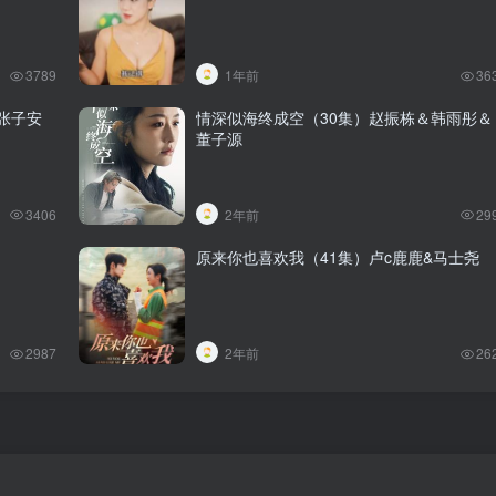
3789
1年前
36
张子安
情深似海终成空（30集）赵振栋＆韩雨彤＆
董子源
3406
2年前
29
原来你也喜欢我（41集）卢c鹿鹿&马士尧
2987
2年前
26