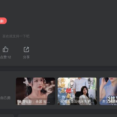
短剧
喜欢就支持一下吧
点赞
12
分享
爱自己拥
免费短剧：余茵 短剧 16部合集
假戏真做后他永失所爱（60集）程澄＆杨珞仟