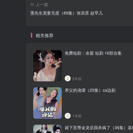
上一篇
墨先生宠妻无度（89集）张添景 赵早儿
相关推荐
免费短剧：余茵 短剧 16部合集
2年前
养父的浇灌（25集）ca边剧
1年前
诞下至尊金龙后我杀疯了（36集）袁