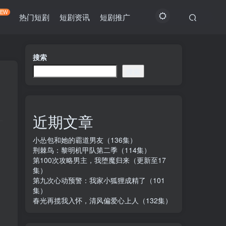
NEW
热门短剧
短剧资讯
短剧推广
搜索
搜索
近期文章
小怂包和她的霸道男友（136集）
荆棘鸟：黎明机甲队第二季（114集）
第100次攻略男主，我堕魔归来（更新至17
集）
第九次心动预警：我家小狐狸成精了（101
集）
春光再揽我入怀，清风偏爱心上人（132集）