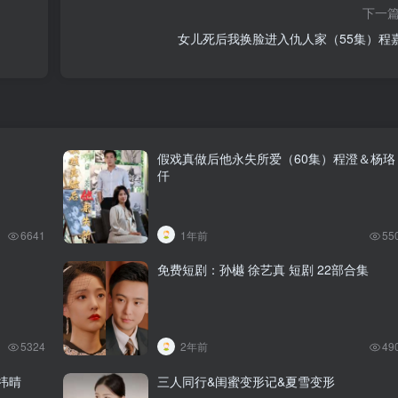
下一
女儿死后我换脸进入仇人家（55集）程
假戏真做后他永失所爱（60集）程澄＆杨珞
仟
6641
1年前
55
免费短剧：孙樾 徐艺真 短剧 22部合集
5324
2年前
49
祎晴
三人同行&闺蜜变形记&夏雪变形