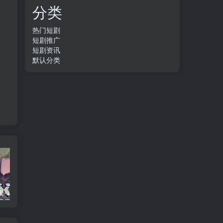
分类
热门短剧
短剧推广
短剧资讯
默认分类
养父的浇灌（25集）ca边剧
免费短剧：孙樾 徐艺真 短剧 22部合集
诞下至尊金龙后我杀疯了（36集）袁祎晴