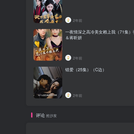
2年前
一夜情深之高冷美女赖上我（71集）
＆蒋昕妍
2年前
错爱（25集）（C边）
2年前
评论
抢沙发