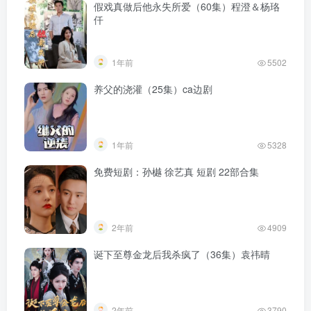
假戏真做后他永失所爱（60集）程澄＆杨珞
仟
1年前
5502
养父的浇灌（25集）ca边剧
1年前
5328
免费短剧：孙樾 徐艺真 短剧 22部合集
2年前
4909
诞下至尊金龙后我杀疯了（36集）袁祎晴
2年前
3790