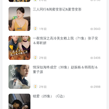
三人同行&闺蜜变形记&夏雪变形
1年前
3643
一夜情深之高冷美女赖上我（71集）张子安
＆蒋昕妍
2年前
3406
情深似海终成空（30集）赵振栋＆韩雨彤＆
董子源
2年前
2998
错爱（25集）（C边）