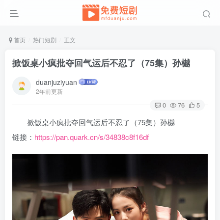
首页
热门短剧
正文
掀饭桌小疯批夺回气运后不忍了（75集）孙樾
duanjuziyuan
2年前更新
0
76
5
掀饭桌小疯批夺回气运后不忍了（75集）孙樾
链接：
https://pan.quark.cn/s/34838c8f16df