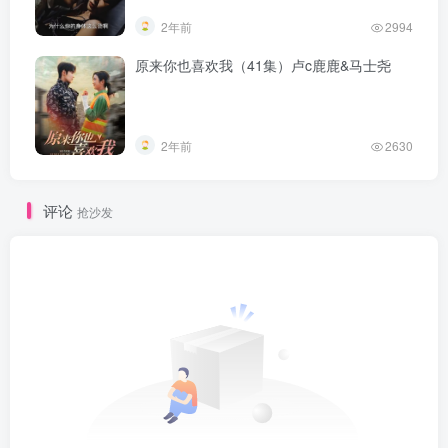
2年前
2994
原来你也喜欢我（41集）卢c鹿鹿&马士尧
2年前
2630
评论
抢沙发