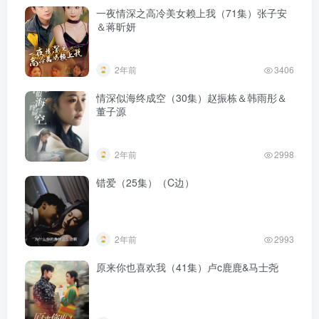
一夜情深之高冷美女赖上我（71集）张子安
＆蒋昕妍
2年前
3406
情深似海终成空（30集）赵振栋＆韩雨彤＆
董子源
2年前
2998
错爱（25集）（C边）
2年前
2993
原来你也喜欢我（41集）卢c鹿鹿&马士尧