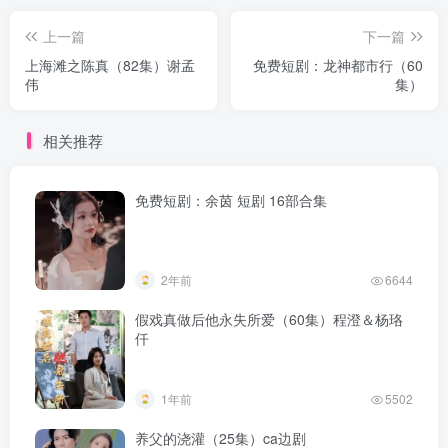
上一篇
下一篇
上海滩之陈真（82集）谢孟
免费短剧：龙神都市行（60
伟
集）
相关推荐
免费短剧：余茵 短剧 16部合集
2年前
6644
假戏真做后他永失所爱（60集）程澄＆杨珞
仟
1年前
5502
养父的浇灌（25集）ca边剧