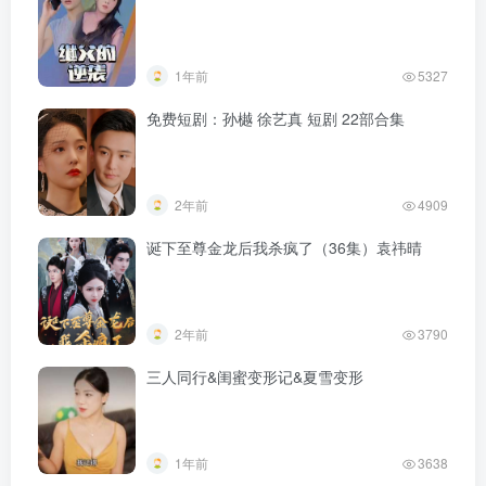
1年前
5327
免费短剧：孙樾 徐艺真 短剧 22部合集
2年前
4909
诞下至尊金龙后我杀疯了（36集）袁祎晴
2年前
3790
三人同行&闺蜜变形记&夏雪变形
1年前
3638