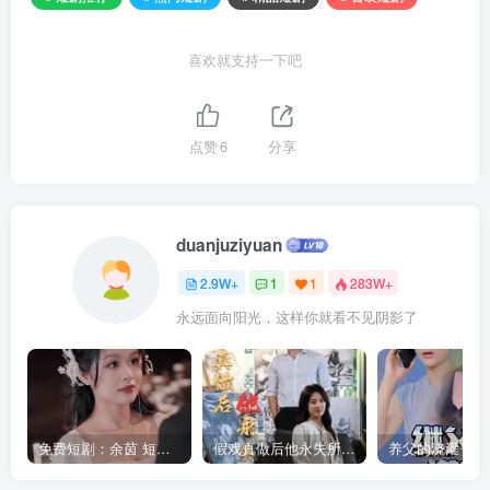
喜欢就支持一下吧
点赞
6
分享
duanjuziyuan
2.9W+
1
1
283W+
永远面向阳光，这样你就看不见阴影了
免费短剧：余茵 短剧 16部合集
假戏真做后他永失所爱（60集）程澄＆杨珞仟