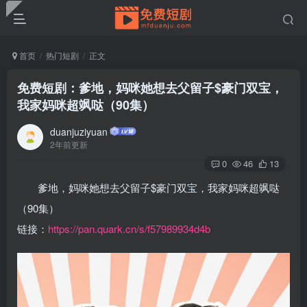
首页
热门短剧
正文
免费短剧：爹地，妈咪她想去父留子$豪门双宝，
我家妈咪超飒哒（90集）
duanjuziyuan
2年前更新
0
46
13
爹地，妈咪她想去父留子$豪门双宝，我家妈咪超飒哒
（90集）
链接：
https://pan.quark.cn/s/f57989934d4b