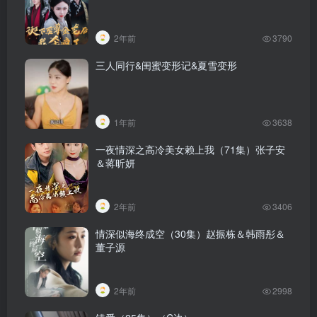
2年前
3790
三人同行&闺蜜变形记&夏雪变形
1年前
3638
一夜情深之高冷美女赖上我（71集）张子安
＆蒋昕妍
2年前
3406
情深似海终成空（30集）赵振栋＆韩雨彤＆
董子源
2年前
2998