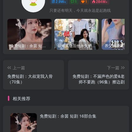
2.9W+
1
1
284W+
只要还有明天，今天就永远是起跑线
免费短剧：余茵 短剧 16部合集
假戏真做后他永失所爱（60集）程澄＆杨珞仟
上一篇
下一篇
免费短剧：大叔宠我入骨
免费短剧：不漏声色的爱&老
（70集）
师不要跑（96集）擦边剧
相关推荐
免费短剧：余茵 短剧 16部合集