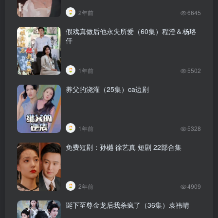
2年前
6645
假戏真做后他永失所爱（60集）程澄＆杨珞
仟
1年前
5502
养父的浇灌（25集）ca边剧
1年前
5328
免费短剧：孙樾 徐艺真 短剧 22部合集
2年前
4909
诞下至尊金龙后我杀疯了（36集）袁祎晴