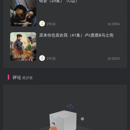
错爱（25集）（C边）
2年前
2994
原来你也喜欢我（41集）卢c鹿鹿&马士尧
2年前
2630
评论
抢沙发