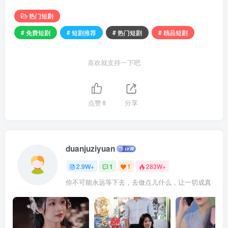
热门短剧
# 免费短剧
# 短剧推荐
# 热门短剧
# 精品短剧
喜欢就支持一下吧
点赞
8
分享
duanjuziyuan
2.9W+
1
1
283W+
你不可能永远等下去，去做点儿什么，让一切成真