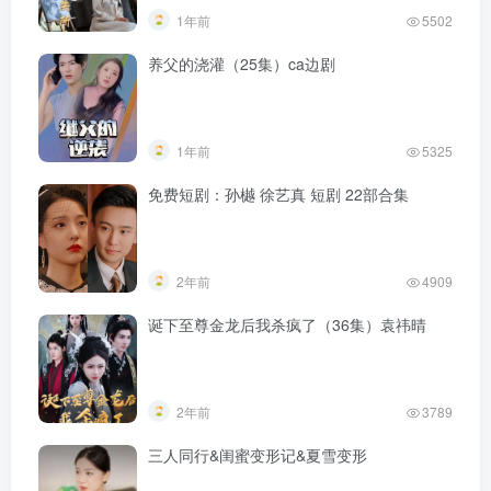
1年前
5502
养父的浇灌（25集）ca边剧
1年前
5325
免费短剧：孙樾 徐艺真 短剧 22部合集
2年前
4909
诞下至尊金龙后我杀疯了（36集）袁祎晴
2年前
3789
三人同行&闺蜜变形记&夏雪变形