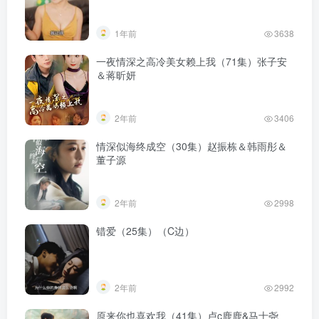
1年前
3638
一夜情深之高冷美女赖上我（71集）张子安
＆蒋昕妍
2年前
3406
情深似海终成空（30集）赵振栋＆韩雨彤＆
董子源
2年前
2998
错爱（25集）（C边）
2年前
2992
原来你也喜欢我（41集）卢c鹿鹿&马士尧