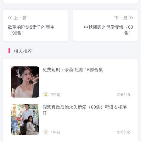
上一篇
下一篇
欲望的陷阱$妻子的新生
中秋团圆之母爱无悔（60
（90集）
集）
相关推荐
免费短剧：余茵 短剧 16部合集
2年前
6645
假戏真做后他永失所爱（60集）程澄＆杨珞
仟
1年前
5502