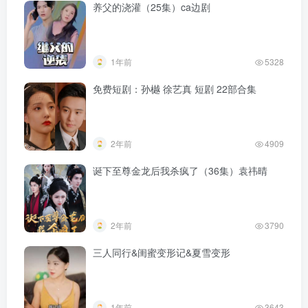
养父的浇灌（25集）ca边剧
1年前
5328
免费短剧：孙樾 徐艺真 短剧 22部合集
2年前
4909
诞下至尊金龙后我杀疯了（36集）袁祎晴
2年前
3790
三人同行&闺蜜变形记&夏雪变形
1年前
3643