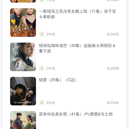
一夜情深之高冷美女赖上我（71集）张子安
＆蒋昕妍
2年前
3406
情深似海终成空（30集）赵振栋＆韩雨彤＆
董子源
2年前
2998
错爱（25集）（C边）
2年前
2994
原来你也喜欢我（41集）卢c鹿鹿&马士尧