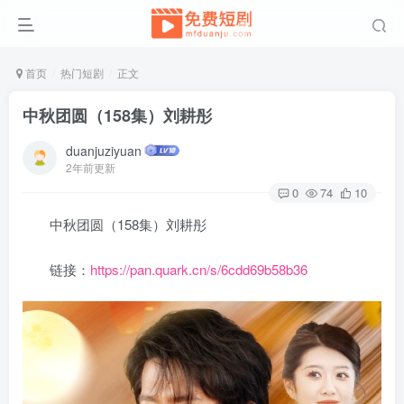
首页
热门短剧
正文
中秋团圆（158集）刘耕彤
duanjuziyuan
2年前更新
0
74
10
中秋团圆（158集）刘耕彤
链接：
https://pan.quark.cn/s/6cdd69b58b36