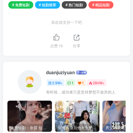
# 免费短剧
# 短剧推荐
# 热门短剧
# 精品短剧
喜欢就支持一下吧
点赞
10
分享
duanjuziyuan
2.9W+
1
1
284W+
有时候，成功者只是坚持梦想不放弃的人
免费短剧：余茵 短剧 16部合集
假戏真做后他永失所爱（60集）程澄＆杨珞仟