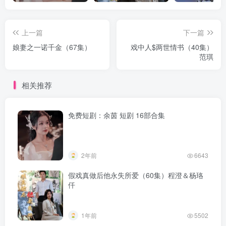
上一篇
下一篇
娘妻之一诺千金（67集）
戏中人$两世情书（40集）
范琪
相关推荐
免费短剧：余茵 短剧 16部合集
2年前
6643
假戏真做后他永失所爱（60集）程澄＆杨珞
仟
1年前
5502