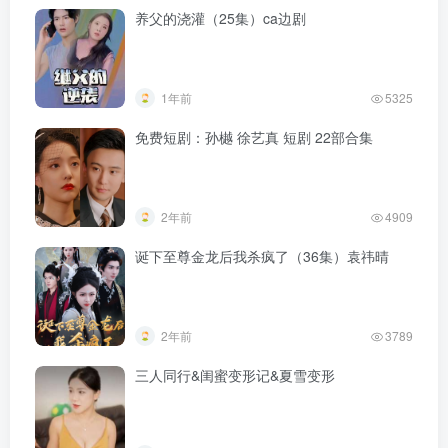
养父的浇灌（25集）ca边剧
1年前
5325
免费短剧：孙樾 徐艺真 短剧 22部合集
2年前
4909
诞下至尊金龙后我杀疯了（36集）袁祎晴
2年前
3789
三人同行&闺蜜变形记&夏雪变形