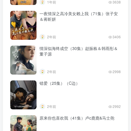
1年前
3638
一夜情深之高冷美女赖上我（71集）张子安
＆蒋昕妍
2年前
3406
情深似海终成空（30集）赵振栋＆韩雨彤＆
董子源
2年前
2998
错爱（25集）（C边）
2年前
2992
原来你也喜欢我（41集）卢c鹿鹿&马士尧