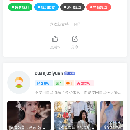
# 免费短剧
# 短剧推荐
# 热门短剧
# 精品短剧
喜欢就支持一下吧
点赞
9
分享
duanjuziyuan
2.9W+
1
1
283W+
不要问自己收获了多少果实，而是要问自己今天播种了多少种子
免费短剧：余茵 短剧 16部合集
假戏真做后他永失所爱（60集）程澄＆杨珞仟